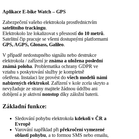
Aplikace E-bike Watch – GPS
Zabezpečení vašeho elektrokola prostřednictvím
satelitního trackingu
.
Elektrokolo lze lokalizovat s přesností
do 10 metrů
.
Satelitní čip pracuje se všemi dostupnými platformami
GPS, AGPS, Glonass, Galileo
.
V případě nedostupného signálu nebo destrukce
elektrokola / zařízení je
známa a uložena poslední
známá poloha
. Problematika ochrany GDPR ve
vztahu s poskytování služby je kompletně
ošetřena. Instalaci lze provést do
všech modelů námi
nabízených elektrokol
. Zařízení v kole zcela skryto a
nevyžaduje ze strany majitele žádnou údržbu ani
dobíjení a je aktivní
nonstop
díky záložní baterii.
Základní funkce:
Sledování pohybu elektrokola
kdekoli v ČR a
Evropě
Varování například při
překročení vymezené
oblasti pohybu
, a to formou SMS nebo emailu,