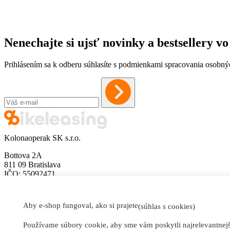
Nenechajte si ujsť novinky a bestsellery 
Prihlásením sa k odberu súhlasíte s podmienkami spracovania osobný
Kolonaoperak SK s.r.o.
Bottova 2A
811 09 Bratislava
IČO: 55092471
DIČ: 2121863227
info@bikeleasing.sk
Aby e-shop fungoval, ako si prajete
(súhlas s cookies)
Časté dotazy
Zásady ochrany osobných údajov
Používame súbory cookie, aby sme vám poskytli najrelevantnejšie
Cookies