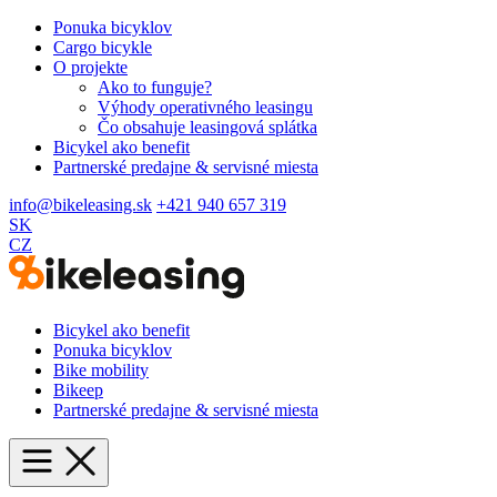
Ponuka bicyklov
Cargo bicykle
O projekte
Ako to funguje?
Výhody operativného leasingu
Čo obsahuje leasingová splátka
Bicykel ako benefit
Partnerské predajne & servisné miesta
info@bikeleasing.sk
+421 940 657 319
SK
CZ
Bicykel ako benefit
Ponuka bicyklov
Bike mobility
Bikeep
Partnerské predajne & servisné miesta