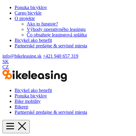
Ponuka bicyklov
Cargo bicykle
O projekte
Ako to funguje?
Výhody operativného leasingu
Čo obsahuje leasingová splátka
Bicykel ako benefit
Partnerské predajne & servisné miesta
info@bikeleasing.sk
+421 940 657 319
SK
CZ
Bicykel ako benefit
Ponuka bicyklov
Bike mobility
Bikeep
Partnerské predajne & servisné miesta