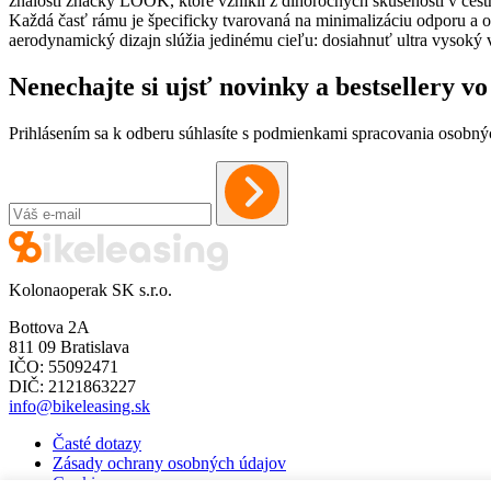
znalostí značky LOOK, ktoré vznikli z dlhoročných skúseností v cestn
Každá časť rámu je špecificky tvarovaná na minimalizáciu odporu a opti
aerodynamický dizajn slúžia jedinému cieľu: dosiahnuť ultra vysoký
Nenechajte si ujsť novinky a bestsellery 
Prihlásením sa k odberu súhlasíte s podmienkami spracovania osobný
Kolonaoperak SK s.r.o.
Bottova 2A
811 09 Bratislava
IČO: 55092471
DIČ: 2121863227
info@bikeleasing.sk
Časté dotazy
Zásady ochrany osobných údajov
Cookies