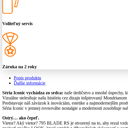
Voliteľný servis
Záruka na 2 roky
Popis produktu
Ďalšie informácie
Séria Iconic vychádza zo srdca:
naše dedičstvo a mnohé úspechy, kt
Vizuálne stelesňuje našu históriu cez dizajn inšpirovaný Mondrianom 
Predstavuje náš záväzok k inováciám, estetike a najmodernejším produ
Séria Iconic v jemnej rovnováhe nostalgie a modernosti zosobňuje na
Ostrý… ako čepeľ.
Vietor? Aký vietor? 795 BLADE RS je stvorený na to, aby rezal vz