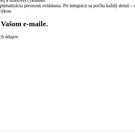
ej a dráhovej cyklistike.
malizáciu presnosti ovládania. Pri integrácii sa počíta každý detail – 
 výkon.
vo Vašom
e-maile
.
ch údajov.