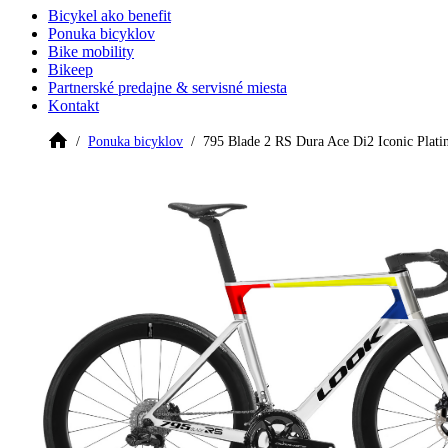
Bicykel ako benefit
Ponuka bicyklov
Bike mobility
Bikeep
Partnerské predajne & servisné miesta
Kontakt
Ponuka bicyklov
795 Blade 2 RS Dura Ace Di2 Iconic Plat