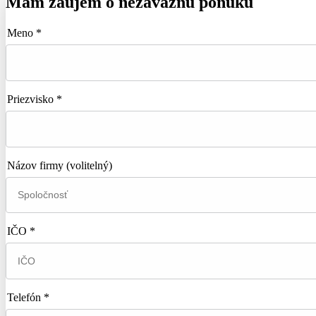
Mám záujem o nezáväznú ponuku
Meno *
Priezvisko *
Názov firmy
(volitelný)
IČO *
Telefón *