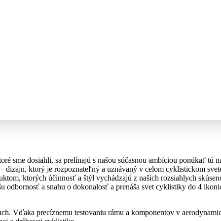
oré sme dosiahli, sa prelínajú s našou súčasnou ambíciou ponúkať tú 
– dizajn, ktorý je rozpoznateľný a uznávaný v celom cyklistickom svet
ktom, ktorých účinnosť a štýl vychádzajú z našich rozsiahlych skúseno
šu odbornosť a snahu o dokonalosť a prenáša svet cyklistiky do 4 iko
duch. Vďaka precíznemu testovaniu rámu a komponentov v aerodynami