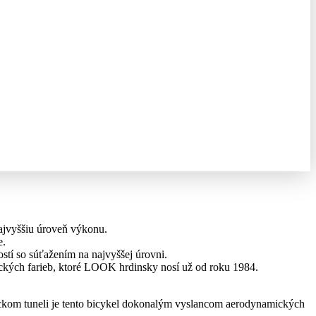
najvyššiu úroveň výkonu.
e.
stí so súťažením na najvyššej úrovni.
nických farieb, ktoré LOOK hrdinsky nosí už od roku 1984.
ckom tuneli je tento bicykel dokonalým vyslancom aerodynamických