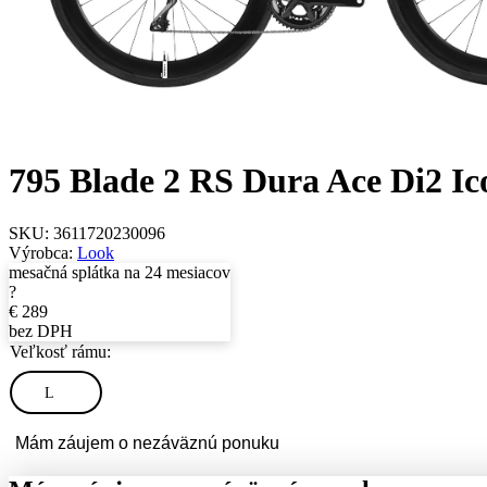
795 Blade 2 RS Dura Ace Di2 Ic
SKU:
3611720230096
Výrobca:
Look
mesačná splátka na 24 mesiacov
?
€
289
bez DPH
Veľkosť rámu:
L
Mám záujem o nezáväznú ponuku