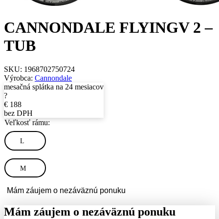
CANNONDALE FLYINGV 2 –
TUB
SKU:
1968702750724
Výrobca:
Cannondale
mesačná splátka na 24 mesiacov
?
€
188
bez DPH
Veľkosť rámu:
L
M
Mám záujem o nezáväznú ponuku
Mám záujem o nezáväznú ponuku