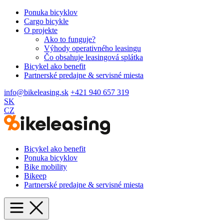
Ponuka bicyklov
Cargo bicykle
O projekte
Ako to funguje?
Výhody operativného leasingu
Čo obsahuje leasingová splátka
Bicykel ako benefit
Partnerské predajne & servisné miesta
info@bikeleasing.sk
+421 940 657 319
SK
CZ
Bicykel ako benefit
Ponuka bicyklov
Bike mobility
Bikeep
Partnerské predajne & servisné miesta