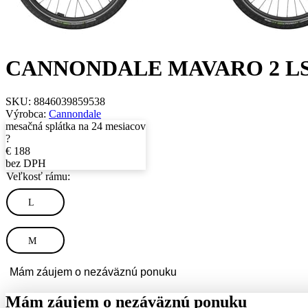
CANNONDALE MAVARO 2 LS
SKU:
8846039859538
Výrobca:
Cannondale
mesačná splátka na 24 mesiacov
?
€
188
bez DPH
Veľkosť rámu:
L
M
Mám záujem o nezáväznú ponuku
Mám záujem o nezáväznú ponuku