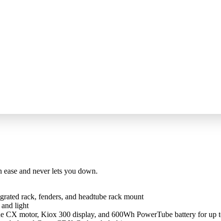
h ease and never lets you down.
grated rack, fenders, and headtube rack mount
and light
ne CX motor, Kiox 300 display, and 600Wh PowerTube battery for up 