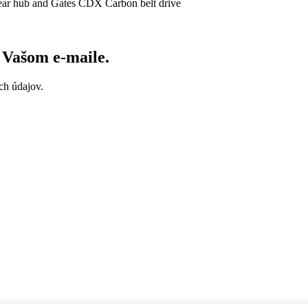
 gear hub and Gates CDX Carbon belt drive
vo Vašom
e-maile
.
ch údajov.