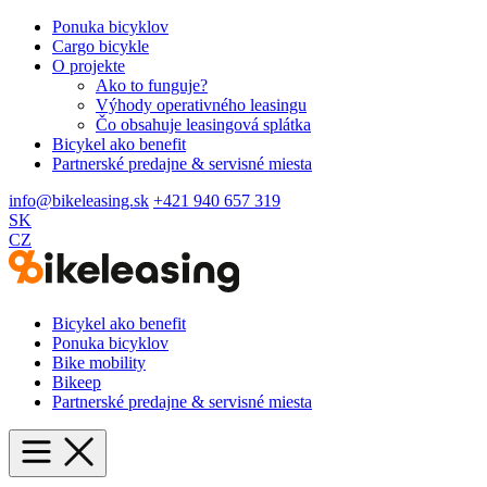
Ponuka bicyklov
Cargo bicykle
O projekte
Ako to funguje?
Výhody operativného leasingu
Čo obsahuje leasingová splátka
Bicykel ako benefit
Partnerské predajne & servisné miesta
info@bikeleasing.sk
+421 940 657 319
SK
CZ
Bicykel ako benefit
Ponuka bicyklov
Bike mobility
Bikeep
Partnerské predajne & servisné miesta