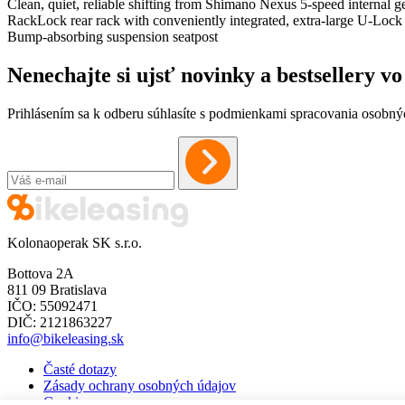
Clean, quiet, reliable shifting from Shimano Nexus 5-speed internal
RackLock rear rack with conveniently integrated, extra-large U-Lock
Bump-absorbing suspension seatpost
Nenechajte si ujsť novinky a bestsellery 
Prihlásením sa k odberu súhlasíte s podmienkami spracovania osobný
Kolonaoperak SK s.r.o.
Bottova 2A
811 09 Bratislava
IČO: 55092471
DIČ: 2121863227
info@bikeleasing.sk
Časté dotazy
Zásady ochrany osobných údajov
Cookies