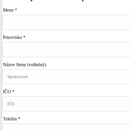
Meno *
Priezvisko *
Názov firmy
(volitelný)
IČO *
Telefón *