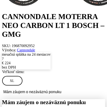
CANNONDALE MOTERRA
NEO CARBON LT 1 BOSCH –
GMG
SKU:
196870092952
Výrobca:
Cannondale
mesačná splátka na 24 mesiacov
?
€
224
bez DPH
Veľkosť rámu:
XL
Mám záujem o nezáväznú ponuku
Mám záujem o nezáväznú ponuku