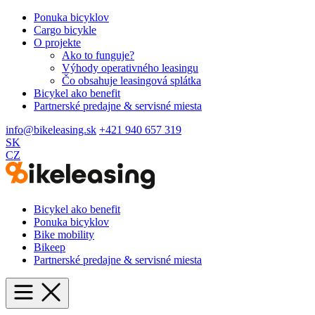
Ponuka bicyklov
Cargo bicykle
O projekte
Ako to funguje?
Výhody operativného leasingu
Čo obsahuje leasingová splátka
Bicykel ako benefit
Partnerské predajne & servisné miesta
info@bikeleasing.sk
+421 940 657 319
SK
CZ
Bicykel ako benefit
Ponuka bicyklov
Bike mobility
Bikeep
Partnerské predajne & servisné miesta