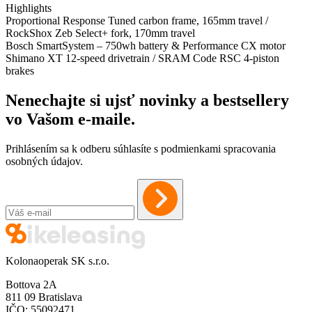
Highlights
Proportional Response Tuned carbon frame, 165mm travel /
RockShox Zeb Select+ fork, 170mm travel
Bosch SmartSystem – 750wh battery & Performance CX motor
Shimano XT 12-speed drivetrain / SRAM Code RSC 4-piston
brakes
Nenechajte si ujsť novinky a bestsellery
vo Vašom
e-maile
.
Prihlásením sa k odberu súhlasíte s podmienkami spracovania
osobných údajov.
Kolonaoperak SK s.r.o.
Bottova 2A
811 09 Bratislava
IČO: 55092471