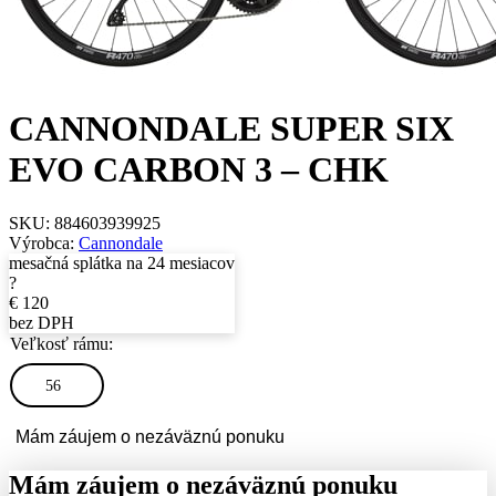
CANNONDALE SUPER SIX
EVO CARBON 3 – CHK
SKU:
884603939925
Výrobca:
Cannondale
mesačná splátka na 24 mesiacov
?
€
120
bez DPH
Veľkosť rámu:
56
Mám záujem o nezáväznú ponuku
Mám záujem o nezáväznú ponuku