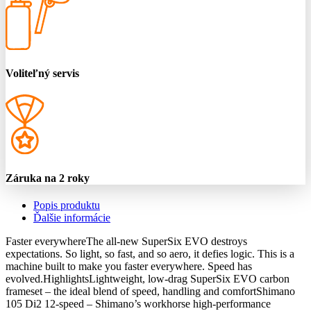
Voliteľný servis
Záruka na 2 roky
Popis produktu
Ďalšie informácie
Faster everywhereThe all-new SuperSix EVO destroys
expectations. So light, so fast, and so aero, it defies logic. This is a
machine built to make you faster everywhere. Speed has
evolved.HighlightsLightweight, low-drag SuperSix EVO carbon
frameset – the ideal blend of speed, handling and comfortShimano
105 Di2 12-speed – Shimano’s workhorse high-performance