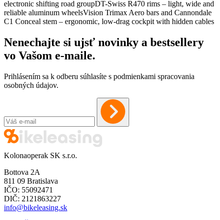
electronic shifting road groupDT-Swiss R470 rims – light, wide and
reliable aluminum wheelsVision Trimax Aero bars and Cannondale
C1 Conceal stem – ergonomic, low-drag cockpit with hidden cables
Nenechajte si ujsť novinky a bestsellery
vo Vašom
e-maile
.
Prihlásením sa k odberu súhlasíte s podmienkami spracovania
osobných údajov.
Kolonaoperak SK s.r.o.
Bottova 2A
811 09 Bratislava
IČO: 55092471
DIČ: 2121863227
info@bikeleasing.sk