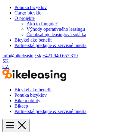
Ponuka bicyklov
Cargo bicykle
O projekte
Ako to funguje?
Výhody operativného leasingu
Čo obsahuje leasingová splátka
Bicykel ako benefit
Partnerské predajne & servisné miesta
info@bikeleasing.sk
+421 940 657 319
SK
CZ
Bicykel ako benefit
Ponuka bicyklov
Bike mobility
Bikeep
Partnerské predajne & servisné miesta