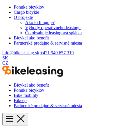
Ponuka bicyklov
Cargo bicykle
O projekte
Ako to funguje?
Výhody operativného leasingu
Čo obsahuje leasingová splátka
Bicykel ako benefit
Partnerské predajne & servisné miesta
info@bikeleasing.sk
+421 940 657 319
SK
CZ
Bicykel ako benefit
Ponuka bicyklov
Bike mobility
Bikeep
Partnerské predajne & servisné miesta