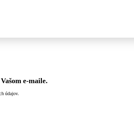
vo Vašom
e-maile
.
ch údajov.