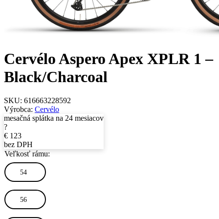
Cervélo Aspero Apex XPLR 1 –
Black/Charcoal
SKU:
616663228592
Výrobca:
Cervélo
mesačná splátka na 24 mesiacov
?
€
123
bez DPH
Veľkosť rámu:
54
56