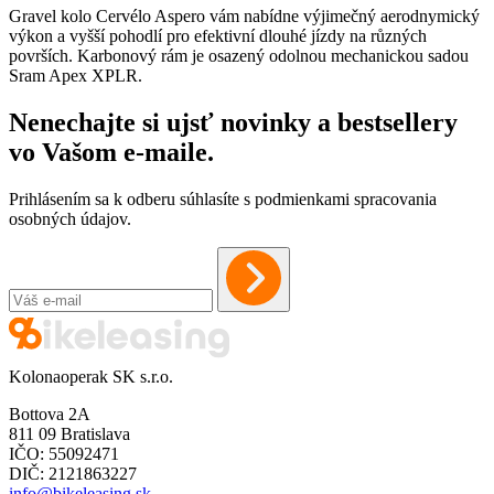
Gravel kolo Cervélo Aspero vám nabídne výjimečný aerodnymický
výkon a vyšší pohodlí pro efektivní dlouhé jízdy na různých
površích. Karbonový rám je osazený odolnou mechanickou sadou
Sram Apex XPLR.
Nenechajte si ujsť novinky a bestsellery
vo Vašom
e-maile
.
Prihlásením sa k odberu súhlasíte s podmienkami spracovania
osobných údajov.
Kolonaoperak SK s.r.o.
Bottova 2A
811 09 Bratislava
IČO: 55092471
DIČ: 2121863227
info@bikeleasing.sk