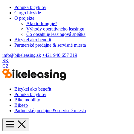
Ponuka bicyklov
Cargo bicykle
O projekte
Ako to funguje?
Výhody operativného leasingu
Čo obsahuje leasingová splátka
Bicykel ako benefit
Partnerské predajne & servisné miesta
info@bikeleasing.sk
+421 940 657 319
SK
CZ
Bicykel ako benefit
Ponuka bicyklov
Bike mobility
Bikeep
Partnerské predajne & servisné miesta