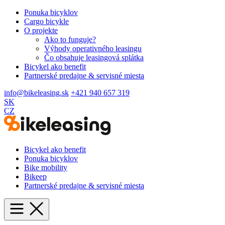
Ponuka bicyklov
Cargo bicykle
O projekte
Ako to funguje?
Výhody operativného leasingu
Čo obsahuje leasingová splátka
Bicykel ako benefit
Partnerské predajne & servisné miesta
info@bikeleasing.sk
+421 940 657 319
SK
CZ
Bicykel ako benefit
Ponuka bicyklov
Bike mobility
Bikeep
Partnerské predajne & servisné miesta