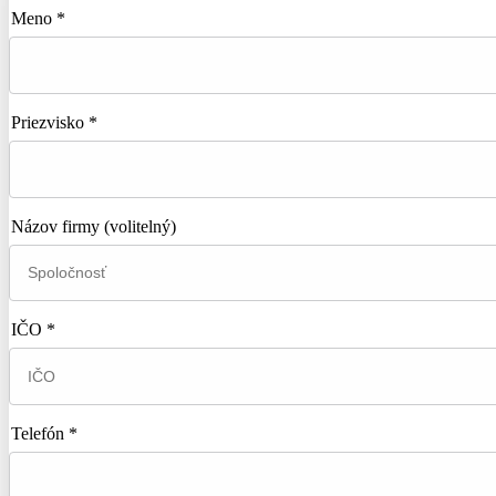
Meno *
Priezvisko *
Názov firmy
(volitelný)
IČO *
Telefón *