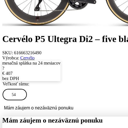
Cervélo P5 Ultegra Di2 – five b
SKU:
616663216490
Výrobca:
Cervélo
mesačná splátka na 24 mesiacov
?
€
407
bez DPH
Veľkosť rámu:
54
Mám záujem o nezáväznú ponuku
Mám záujem o nezáväznú ponuku