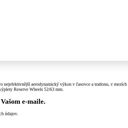
pro nejefektivnější aerodynamický výkon v časovce a tratlonu, v mez
 výplety Reserve Wheels 52/63 mm.
vo Vašom
e-maile
.
ch údajov.