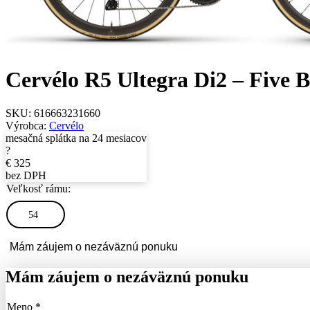
Cervélo R5 Ultegra Di2 – Five 
SKU:
616663231660
Výrobca:
Cervélo
mesačná splátka na 24 mesiacov
?
€
325
bez DPH
Veľkosť rámu:
54
Mám záujem o nezáväznú ponuku
Mám záujem o nezáväznú ponuku
Meno *