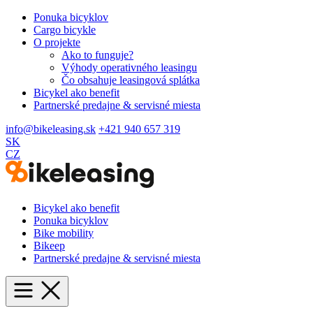
Ponuka bicyklov
Cargo bicykle
O projekte
Ako to funguje?
Výhody operativného leasingu
Čo obsahuje leasingová splátka
Bicykel ako benefit
Partnerské predajne & servisné miesta
info@bikeleasing.sk
+421 940 657 319
SK
CZ
Bicykel ako benefit
Ponuka bicyklov
Bike mobility
Bikeep
Partnerské predajne & servisné miesta