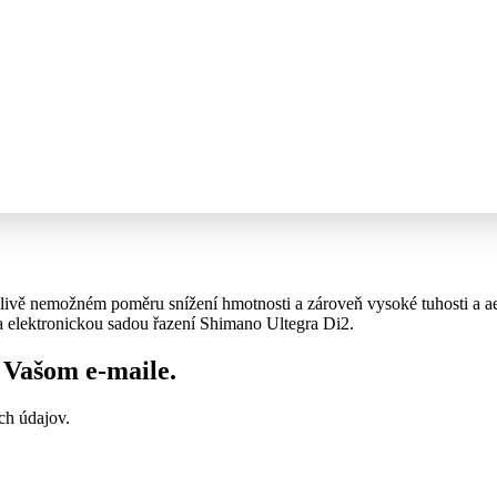
dánlivě nemožném poměru snížení hmotnosti a zároveň vysoké tuhosti a 
elektronickou sadou řazení Shimano Ultegra Di2.
vo Vašom
e-maile
.
ch údajov.