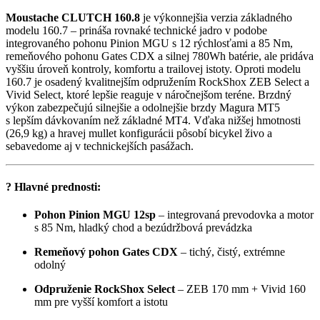
Moustache CLUTCH 160.8
je výkonnejšia verzia základného
modelu 160.7 – prináša rovnaké technické jadro v podobe
integrovaného pohonu Pinion MGU s 12 rýchlosťami a 85 Nm,
remeňového pohonu Gates CDX a silnej 780Wh batérie, ale pridáva
vyššiu úroveň kontroly, komfortu a trailovej istoty. Oproti modelu
160.7 je osadený kvalitnejším odpružením RockShox ZEB Select a
Vivid Select, ktoré lepšie reaguje v náročnejšom teréne. Brzdný
výkon zabezpečujú silnejšie a odolnejšie brzdy Magura MT5
s lepším dávkovaním než základné MT4. Vďaka nižšej hmotnosti
(26,9 kg) a hravej mullet konfigurácii pôsobí bicykel živo a
sebavedome aj v technickejších pasážach.
?
Hlavné prednosti:
Pohon Pinion MGU 12sp
– integrovaná prevodovka a motor
s 85 Nm, hladký chod a bezúdržbová prevádzka
Remeňový pohon Gates CDX
– tichý, čistý, extrémne
odolný
Odpruženie RockShox Select
– ZEB 170 mm + Vivid 160
mm pre vyšší komfort a istotu