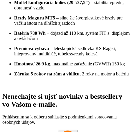
Mullet konfigurácia kolies (29″/27,5″)
– stabilita vpredu,
obratnosť vzadu
Brzdy Magura MT5
– silnejšie štvorpiestikové brzdy pre
väčšiu istotu na dlhších zjazdoch
Batéria 780 Wh
– dojazd až 110 km, systém FIT s displejom
a ovládačom
Prémiová výbava
– teleskopická sedlovka KS Rage-i,
integrovaný multikľúč, tubeless-ready kolesá
Hmotnosť 26,9 kg
, maximálne zaťaženie (GVWR) 150 kg
Záruka 5 rokov na rám a vidlicu
, 2 roky na motor a batériu
Nenechajte si ujsť novinky a bestsellery
vo Vašom
e-maile
.
Prihlásením sa k odberu súhlasíte s podmienkami spracovania
osobných údajov.