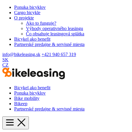
Ponuka bicyklov
Cargo bicykle
O projekte
Ako to funguje?
Výhody operativného leasingu
Čo obsahuje leasingová splátka
Bicykel ako benefit
Partnerské predajne & servisné miesta
info@bikeleasing.sk
+421 940 657 319
SK
CZ
Bicykel ako benefit
Ponuka bicyklov
Bike mobility
Bikeep
Partnerské predajne & servisné miesta