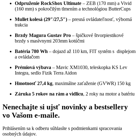
Odpruženie RockShox Ultimate
– ZEB (170 mm) a Vivid
(160 mm) s pokročilým tlmením a technológiou ButterCups
Mullet kolesá (29″/27,5″)
– presná ovládateľnosť, výborná
trakcia
Brzdy Magura Gustav Pro
– špičkové štvorpiestikové
brzdy s masívnymi 203mm kotúčmi
Batéria 780 Wh
– dojazd až 110 km, FIT systém s displejom
a ovládačom
Prémiová výbava
– Mavic XM1030, teleskopka KS Lev
Integra, sedlo Fizik Terra Aidon
Hmotnosť 27,4 kg
, maximálne zaťaženie (GVWR) 150 kg
Záruka 5 rokov na rám a vidlicu
, 2 roky na motor a batériu
Nenechajte si ujsť novinky a bestsellery
vo Vašom
e-maile
.
Prihlásením sa k odberu súhlasíte s podmienkami spracovania
osobných údajov.