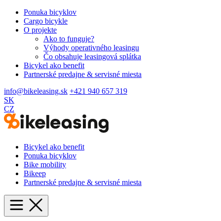
Ponuka bicyklov
Cargo bicykle
O projekte
Ako to funguje?
Výhody operativného leasingu
Čo obsahuje leasingová splátka
Bicykel ako benefit
Partnerské predajne & servisné miesta
info@bikeleasing.sk
+421 940 657 319
SK
CZ
Bicykel ako benefit
Ponuka bicyklov
Bike mobility
Bikeep
Partnerské predajne & servisné miesta