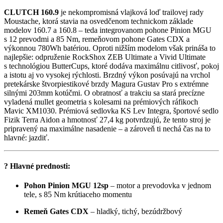
CLUTCH 160.9
je nekompromisná vlajková loď trailovej rady
Moustache, ktorá stavia na osvedčenom technickom základe
modelov 160.7 a 160.8 – teda integrovanom pohone Pinion MGU
s 12 prevodmi a 85 Nm, remeňovom pohone Gates CDX a
výkonnou 780Wh batériou. Oproti nižším modelom však prináša to
najlepšie: odpruženie RockShox ZEB Ultimate a Vivid Ultimate
s technológiou ButterCups, ktoré dodáva maximálnu citlivosť, pokoj
a istotu aj vo vysokej rýchlosti. Brzdný výkon posúvajú na vrchol
pretekárske štvorpiestikové brzdy Magura Gustav Pro s extrémne
silnými 203mm kotúčmi. O obratnosť a trakciu sa stará precízne
vyladená mullet geometria s kolesami na prémiových ráfikoch
Mavic XM1030. Prémiová sedlovka KS Lev Integra, športové sedlo
Fizik Terra Aidon a hmotnosť 27,4 kg potvrdzujú, že tento stroj je
pripravený na maximálne nasadenie – a zároveň ti nechá čas na to
hlavné: jazdiť.
?
Hlavné prednosti:
Pohon Pinion MGU 12sp
– motor a prevodovka v jednom
tele, s 85 Nm krútiaceho momentu
Remeň Gates CDX
– hladký, tichý, bezúdržbový