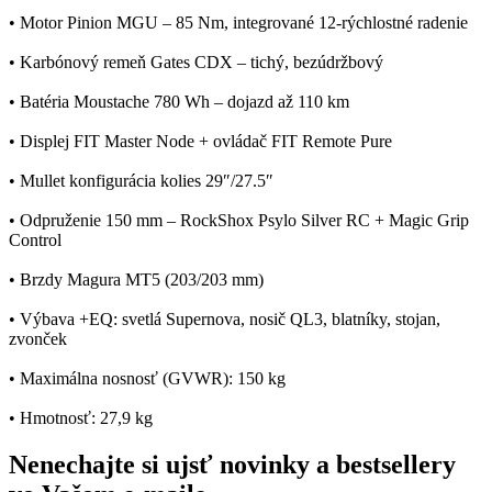
• Motor Pinion MGU – 85 Nm, integrované 12-rýchlostné radenie
• Karbónový remeň Gates CDX – tichý, bezúdržbový
• Batéria Moustache 780 Wh – dojazd až 110 km
• Displej FIT Master Node + ovládač FIT Remote Pure
• Mullet konfigurácia kolies 29″/27.5″
• Odpruženie 150 mm – RockShox Psylo Silver RC + Magic Grip
Control
• Brzdy Magura MT5 (203/203 mm)
• Výbava +EQ: svetlá Supernova, nosič QL3, blatníky, stojan,
zvonček
• Maximálna nosnosť (GVWR): 150 kg
• Hmotnosť: 27,9 kg
Nenechajte si ujsť novinky a bestsellery