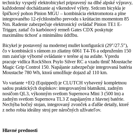
technicky vyspelý elektrobicykel pripravený na dlhé alpské výpravy,
každodenné dochádzanie aj víkendové výlety. Srdcom bicykla je
špičkový pohon Pinion MGU – kombinácia elektromotora a plne
integrovaného 12-rýchlostného prevodu s krútiacim momentom 85
Nm. Radenie zabezpečuje elektronický ovládač Pinion TE1 E-
Trigger, zatiaľ čo karbónový remeň Gates CDX poskytuje
maximálnu tichosť a minimálnu údržbu.
Bicykel je postavený na modernej mullet konfigurácii (29″/27.5″),
čo v kombinácii s rámom zo zliatiny 6061 T4-T6 a odpružením 150
mm zaisťuje výborné ovládanie v teréne aj na asfalte. Vpredu
pracuje vidlica RockShox Psylo Silver RC a vzadu tlmič Moustache
Magic Grip Control 150. Napájanie zabezpečuje integrovaná batéria
Moustache 780 Wh, ktorá umožňuje dojazd až 110 km.
Vo variante +EQ (Equipped) je CLUTCH vybavený kompletnou
sadou praktických doplnkov: integrovanými blatníkmi, zadným
nosičom QL3, výkonným svetlom Supernova Mini 3 (500 lm) a
zadným svetlom Supernova TL3 Z napájaným z hlavnej batérie.
Nechýba bočný stojan, integrovaný zvonček a ďalšie detaily, ktoré
z neho robia ideálny stroj pre náročných užívateľov.
Hlavné prednosti