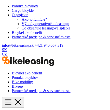
Ponuka bicyklov
Cargo bicykle
O projekte
Ako to funguje?
Výhody operativného leasingu
Čo obsahuje leasingová splátka
Bicykel ako benefit
Partnerské predajne & servisné miesta
info@bikeleasing.sk
+421 940 657 319
SK
CZ
Bicykel ako benefit
Ponuka bicyklov
Bike mobility
Bikeep
Partnerské predajne & servisné miesta