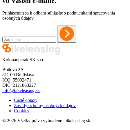
vo Vašom
e-maile
.
Prihlásením sa k odberu súhlasíte s podmienkami spracovania
osobných údajov.
Kolonaoperak SK s.r.o.
Bottova 2A
811 09 Bratislava
IČO: 55092471
DIČ: 2121863227
info@bikeleasing.sk
Časté dotazy
Zásady ochrany osobných údajov
Cookies
© 2026 Všetky práva vyhradené.
bikeleasing.sk