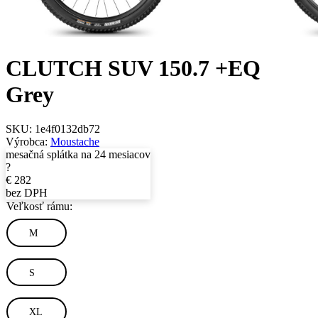
CLUTCH SUV 150.7 +EQ
Grey
SKU:
1e4f0132db72
Výrobca:
Moustache
mesačná splátka na 24 mesiacov
?
€
282
bez DPH
Veľkosť rámu:
M
S
XL