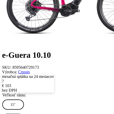
e-Guera 10.10
SKU:
8595640729173
Výrobca:
Crussis
mesačná splátka na 24 mesiacov
?
€
103
bez DPH
Veľkosť rámu:
15"