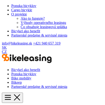
Ponuka bicyklov
Cargo bicykle
O projekte
Ako to funguje?
Výhody operativného leasingu
Čo obsahuje leasingová splátka
Bicykel ako benefit
Partnerské predajne & servisné miesta
info@bikeleasing.sk
+421 940 657 319
SK
CZ
Bicykel ako benefit
Ponuka bicyklov
Bike mobility
Bikeep
Partnerské predajne & servisné miesta