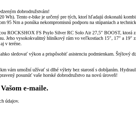
medzeným dobrodružstvám!
20 Wh). Tento e-bike je určený pre tých, ktorí hľadajú dokonalú kom
95 Nm a ponúka nekompromisnú podporu na stúpaniach a technický
icou ROCKSHOX FS Psylo Silver RC Solo Air 27,5″ BOOST, ktorá zaru
 Jeho vysokokvalitný hliníkový rám vo veľkostiach 15″, 17″ a 19″ z
aj v teréne.
edovať výkon a prispôsobiť asistenciu podmienkam. Štýlový dizajn v
 km vám umožní užívať si dlhé výlety bez starostí s dobíjaním. H
ripravený posunúť vaše horské dobrodružstvo na novú úroveň!
vo Vašom
e-maile
.
ch údajov.