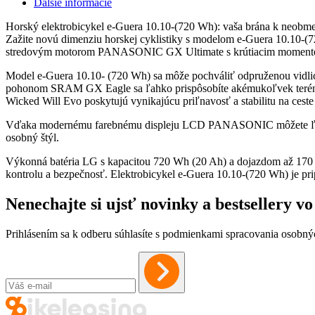
Ďalšie informácie
Horský elektrobicykel e-Guera 10.10-(720 Wh): vaša brána k neob
Zažite novú dimenziu horskej cyklistiky s modelom e-Guera 10.10-(7
stredovým motorom PANASONIC GX Ultimate s krútiacim momentom 
Model e-Guera 10.10- (720 Wh) sa môže pochváliť odpruženou vidl
pohonom SRAM GX Eagle sa ľahko prispôsobíte akémukoľvek terénu.
Wicked Will Evo poskytujú vynikajúcu priľnavosť a stabilitu na ceste 
Vďaka modernému farebnému displeju LCD PANASONIC môžete ľahko sl
osobný štýl.
Výkonná batéria LG s kapacitou 720 Wh (20 Ah) a dojazdom až 170
kontrolu a bezpečnosť. Elektrobicykel e-Guera 10.10-(720 Wh) je p
Nenechajte si ujsť novinky a bestsellery 
Prihlásením sa k odberu súhlasíte s podmienkami spracovania osobný