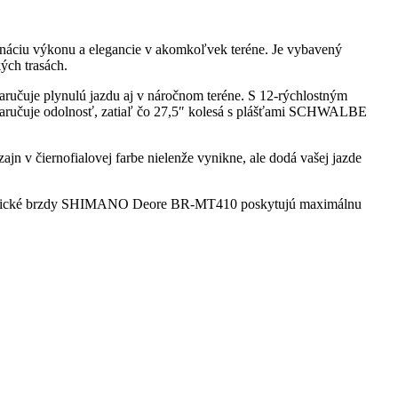
bináciu výkonu a elegancie v akomkoľvek teréne. Je vybavený
ch trasách.
čuje plynulú jazdu aj v náročnom teréne. S 12-rýchlostným
aručuje odolnosť, zatiaľ čo 27,5″ kolesá s plášťami SCHWALBE
 čiernofialovej farbe nielenže vynikne, ale dodá vašej jazde
ydraulické brzdy SHIMANO Deore BR-MT410 poskytujú maximálnu