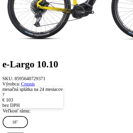
e-Largo 10.10
SKU:
8595640729371
Výrobca:
Crussis
mesačná splátka na 24 mesiacov
?
€
103
bez DPH
Veľkosť rámu:
18"