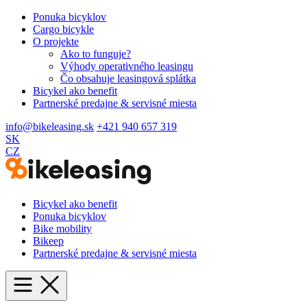
Ponuka bicyklov
Cargo bicykle
O projekte
Ako to funguje?
Výhody operativného leasingu
Čo obsahuje leasingová splátka
Bicykel ako benefit
Partnerské predajne & servisné miesta
info@bikeleasing.sk
+421 940 657 319
SK
CZ
Bicykel ako benefit
Ponuka bicyklov
Bike mobility
Bikeep
Partnerské predajne & servisné miesta