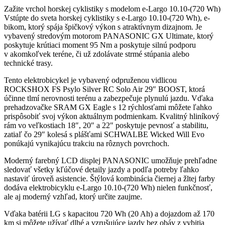
Zažite vrchol horskej cyklistiky s modelom e-Largo 10.10-(720 Wh)
Vstúpte do sveta horskej cyklistiky s e-Largo 10.10-(720 Wh), e-
bikom, ktorý spája špičkový výkon s atraktívnym dizajnom. Je
vybavený stredovým motorom PANASONIC GX Ultimate, ktorý
poskytuje krútiaci moment 95 Nm a poskytuje silnú podporu
v akomkoľvek teréne, či už zdolávate strmé stúpania alebo
technické trasy.
Tento elektrobicykel je vybavený odpruženou vidlicou
ROCKSHOX FS Psylo Silver RC Solo Air 29″ BOOST, ktorá
účinne tlmí nerovnosti terénu a zabezpečuje plynulú jazdu. Vďaka
prehadzovačke SRAM GX Eagle s 12 rýchlosťami môžete ľahko
prispôsobiť svoj výkon aktuálnym podmienkam. Kvalitný hliníkový
rám vo veľkostiach 18″, 20″ a 22″ poskytuje pevnosť a stabilitu,
zatiaľ čo 29″ kolesá s plášťami SCHWALBE Wicked Will Evo
ponúkajú vynikajúcu trakciu na rôznych povrchoch.
Moderný farebný LCD displej PANASONIC umožňuje prehľadne
sledovať všetky kľúčové detaily jazdy a podľa potreby ľahko
nastaviť úroveň asistencie. Štýlová kombinácia čiernej a žltej farby
dodáva elektrobicyklu e-Largo 10.10-(720 Wh) nielen funkčnosť,
ale aj moderný vzhľad, ktorý určite zaujme.
Vďaka batérii LG s kapacitou 720 Wh (20 Ah) a dojazdom až 170
km si môžete užívať dlhé a vzrušujúce jazdy bez obáv z vybitia