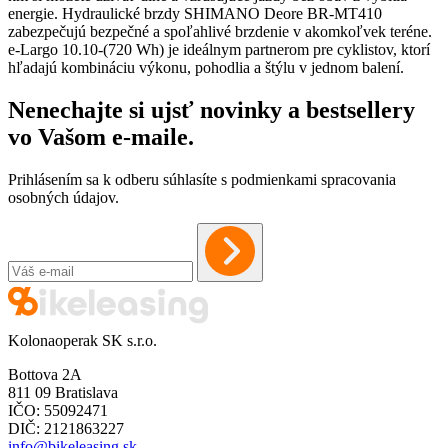
energie. Hydraulické brzdy SHIMANO Deore BR-MT410
zabezpečujú bezpečné a spoľahlivé brzdenie v akomkoľvek teréne.
e-Largo 10.10-(720 Wh) je ideálnym partnerom pre cyklistov, ktorí
hľadajú kombináciu výkonu, pohodlia a štýlu v jednom balení.
Nenechajte si ujsť novinky a bestsellery
vo Vašom
e-maile
.
Prihlásením sa k odberu súhlasíte s podmienkami spracovania
osobných údajov.
Kolonaoperak SK s.r.o.
Bottova 2A
811 09 Bratislava
IČO: 55092471
DIČ: 2121863227
info@bikeleasing.sk