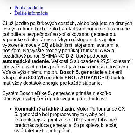
Popis produktu
Ďalšie informácie
Či už jazdíte po štrkových cestách, alebo bojujete na drsných
lesných chodníkoch, tento hardtail vám ponúkne maximálne
pohodlie a bezpečnosť so sofistikovanou geometriou.
V ponuke sú ako rámy s nízkym nástupom, tak aj plne
vybavené modely
EQ
s blatníkmi, stojanom, svetlami a
nosičom. Najvyššie modely ponúkajú funkciu
ABS
a
bezdrôtový pohon SHIMANO Di2, ktorý podporuje
automatické radenie
. Veľkosti S sú osadené 27,5“ kolesami
pre väčšiu istotu a bezpečnosť jazdcov s menšou postavou.
Vďaka výkonnému motoru
Bosch 5. generácie
a batérii
s kapacitou
800 Wh
(modely
PRO
a
ADVANCED
) budete
mať vždy dostatok energie pre každé stúpanie.
Systém Bosch eBike 5. generácie prináša niekoľko
kľúčových vylepšení oproti svojmu predchodcovi:
Kompaktný a ľahký dizajn
: Motor Performance CX
5. generácie bol prepracovaný tak, aby bol
kompaktnejší a približne o 100 gramov ľahší než
predchádzajúca generácia, čo prispieva k lepšej
ovládateľnosti a integrácii.