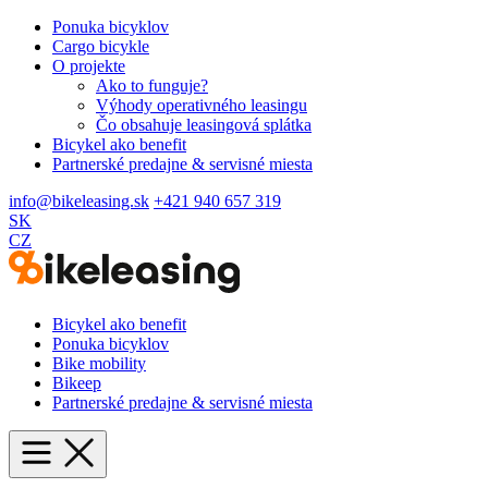
Ponuka bicyklov
Cargo bicykle
O projekte
Ako to funguje?
Výhody operativného leasingu
Čo obsahuje leasingová splátka
Bicykel ako benefit
Partnerské predajne & servisné miesta
info@bikeleasing.sk
+421 940 657 319
SK
CZ
Bicykel ako benefit
Ponuka bicyklov
Bike mobility
Bikeep
Partnerské predajne & servisné miesta