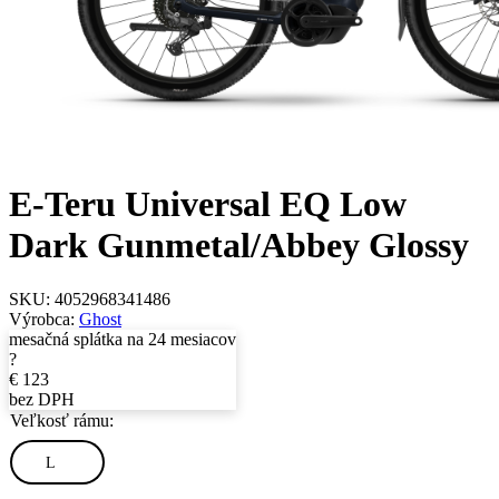
E-Teru Universal EQ Low
Dark Gunmetal/Abbey Glossy
SKU:
4052968341486
Výrobca:
Ghost
mesačná splátka na 24 mesiacov
?
€
123
bez DPH
Veľkosť rámu:
L