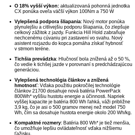
O 18% vyšší výkon:
aktualizovaná pohonná jednotka
CX ponúka oveľa väčší výkon 100Nm a 750 W
Vylepšená podpora šliapania
: Nový motor ponúka
plynulejšiu a citlivejšiu podporu šliapania, čo zlepšuje
celkový zážitok z jazdy. Funkcia Hill Hold zabraňuje
nechcenému cúvaniu pri zastavení vo svahu. Nový
asistent rozjazdu do kopca pomáha získať hybnosť
v strmom teréne.
Tichšia prevádzka
: Hlučnosť bola znížená až o 50 %,
čo vedie k tichšej jazde v porovnaní s predchádzajúcou
generáciou.
Vylepšená technológia článkov a znížená
hmotnosť
: Vďaka použitiu pokročilej technológie
článkov 21700 dosahuje nová batéria PowerPack
800Wh* vyššiu hustotu energie a účinnosti. Napriek
vyššej kapacite je batéria 800 Wh ľahká, váži približne
3,9 kg, čo je asi o 500 gramov menej než model 750
Wh, čím sa dosahuje hustota energie okolo 200 Wh/kg.
Kompaktné rozmery
: Batéria 800 Wh* je tiež menšia,
čo umožňuje lepšiu ovládateľnosť vďaka nižšiemu
ťažisku.