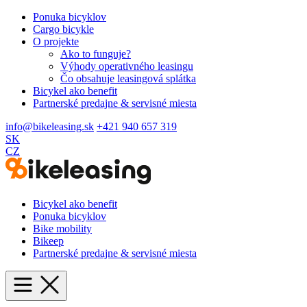
Ponuka bicyklov
Cargo bicykle
O projekte
Ako to funguje?
Výhody operativného leasingu
Čo obsahuje leasingová splátka
Bicykel ako benefit
Partnerské predajne & servisné miesta
info@bikeleasing.sk
+421 940 657 319
SK
CZ
Bicykel ako benefit
Ponuka bicyklov
Bike mobility
Bikeep
Partnerské predajne & servisné miesta