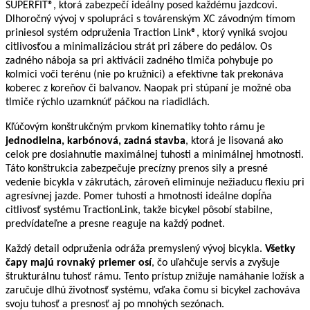
SUPERFIT®, ktorá zabezpečí ideálny posed každému jazdcovi.
Dlhoročný vývoj v spolupráci s továrenským XC závodným tímom
priniesol systém odpruženia Traction Link®, ktorý vyniká svojou
citlivosťou a minimalizáciou strát pri zábere do pedálov. Os
zadného náboja sa pri aktivácii zadného tlmiča pohybuje po
kolmici voči terénu (nie po kružnici) a efektívne tak prekonáva
koberec z koreňov či balvanov. Naopak pri stúpaní je možné oba
tlmiče rýchlo uzamknúť páčkou na riadidlách.
Kľúčovým konštrukčným prvkom
kinematiky tohto rámu je
jednodielna, karbónová, zadná stavba
, ktorá je lisovaná ako
celok pre dosiahnutie maximálnej tuhosti a minimálnej hmotnosti.
Táto konštrukcia zabezpečuje precízny prenos sily a presné
vedenie bicykla v zákrutách, zároveň eliminuje nežiaducu flexiu pri
agresívnej jazde. Pomer tuhosti a hmotnosti ideálne dopĺňa
citlivosť systému TractionLink, takže bicykel pôsobí stabilne,
predvídateľne a presne reaguje na každý podnet.
Každý detail odpruženia odráža premyslený vývoj bicykla.
Všetky
čapy majú rovnaký priemer osí
, čo uľahčuje servis a zvyšuje
štrukturálnu tuhosť rámu. Tento prístup znižuje namáhanie ložísk a
zaručuje dlhú životnosť systému, vďaka čomu si bicykel zachováva
svoju tuhosť a presnosť aj po mnohých sezónach.