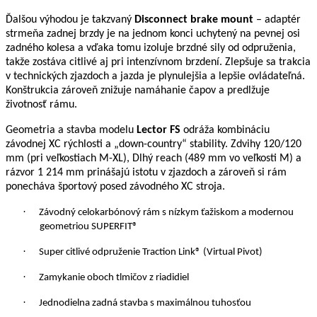
Ďalšou výhodou je takzvaný
Disconnect brake mount
– adaptér
strmeňa zadnej brzdy je na jednom konci uchytený na pevnej osi
zadného kolesa a vďaka tomu izoluje brzdné sily od odpruženia,
takže zostáva citlivé aj pri intenzívnom brzdení. Zlepšuje sa trakcia
v technických zjazdoch a jazda je plynulejšia a lepšie ovládateľná.
Konštrukcia zároveň znižuje namáhanie čapov a predlžuje
životnosť rámu.
Geometria a stavba modelu
Lector FS
odráža kombináciu
závodnej XC rýchlosti a „down-country“ stability. Zdvihy 120/120
mm (pri veľkostiach M-XL), Dlhý reach (489 mm vo veľkosti M) a
rázvor 1 214 mm prinášajú istotu v zjazdoch a zároveň si rám
ponecháva športový posed závodného XC stroja.
·
Závodný celokarbónový rám s nízkym ťažiskom a modernou
geometriou SUPERFIT®
·
Super citlivé odpruženie Traction Link® (Virtual Pivot)
·
Zamykanie oboch tlmičov z riadidiel
·
Jednodielna zadná stavba s maximálnou tuhosťou