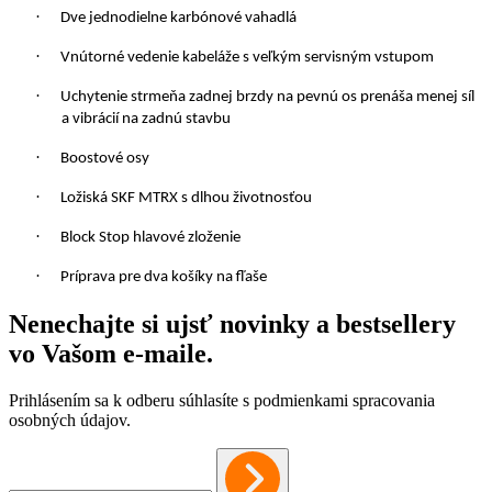
·
Dve jednodielne karbónové vahadlá
·
Vnútorné vedenie kabeláže s veľkým servisným vstupom
·
Uchytenie strmeňa zadnej brzdy na pevnú os prenáša menej síl
a vibrácií na zadnú stavbu
·
Boostové osy
·
Ložiská SKF MTRX s dlhou životnosťou
·
Block Stop hlavové zloženie
·
Príprava pre dva košíky na fľaše
Nenechajte si ujsť novinky a bestsellery
vo Vašom
e-maile
.
Prihlásením sa k odberu súhlasíte s podmienkami spracovania
osobných údajov.