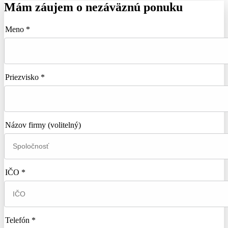
Mám záujem o nezáväznú ponuku
Meno *
Priezvisko *
Názov firmy
(volitelný)
IČO *
Telefón *