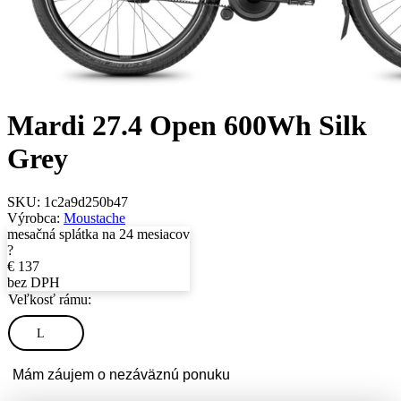
Mardi 27.4 Open 600Wh Silk
Grey
SKU:
1c2a9d250b47
Výrobca:
Moustache
mesačná splátka na 24 mesiacov
?
€
137
bez DPH
Veľkosť rámu:
L
Mám záujem o nezáväznú ponuku