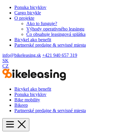
Ponuka bicyklov
Cargo bicykle
O projekte
Ako to funguje?
Výhody operativného leasingu
Čo obsahuje leasingová splátka
Bicykel ako benefit
Partnerské predajne & servisné miesta
info@bikeleasing.sk
+421 940 657 319
SK
CZ
Bicykel ako benefit
Ponuka bicyklov
Bike mobility
Bikeep
Partnerské predajne & servisné miesta