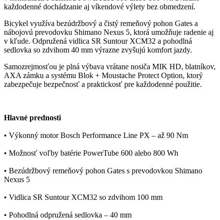
každodenné dochádzanie aj víkendové výlety bez obmedzení.
Bicykel využíva bezúdržbový a čistý remeňový pohon Gates a
nábojovú prevodovku Shimano Nexus 5, ktorá umožňuje radenie aj
v kľude. Odpružená vidlica SR Suntour XCM32 a pohodlná
sedlovka so zdvihom 40 mm výrazne zvyšujú komfort jazdy.
Samozrejmosťou je plná výbava vrátane nosiča MIK HD, blatníkov,
AXA zámku a systému Blok + Moustache Protect Option, ktorý
zabezpečuje bezpečnosť a praktickosť pre každodenné použitie.
Hlavné prednosti
• Výkonný motor Bosch Performance Line PX – až 90 Nm
• Možnosť voľby batérie PowerTube 600 alebo 800 Wh
• Bezúdržbový remeňový pohon Gates s prevodovkou Shimano
Nexus 5
• Vidlica SR Suntour XCM32 so zdvihom 100 mm
• Pohodlná odpružená sedlovka – 40 mm