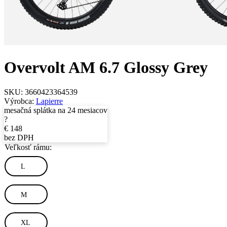
Overvolt AM 6.7 Glossy Grey
SKU:
3660423364539
Výrobca:
Lapierre
mesačná splátka na 24 mesiacov
?
€
148
bez DPH
Veľkosť rámu:
L
M
XL