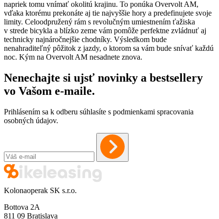
napriek tomu vnímať okolitú krajinu. To ponúka Overvolt AM,
vďaka ktorému prekonáte aj tie najvyššie hory a predefinujete svoje
limity. Celoodpružený rám s revolučným umiestnením ťažiska
v strede bicykla a blízko zeme vám pomôže perfektne zvládnuť aj
technicky najnáročnejšie chodníky. Výsledkom bude
nenahraditeľný pôžitok z jazdy, o ktorom sa vám bude snívať každú
noc. Kým na Overvolt AM nesadnete znova.
Nenechajte si ujsť novinky a bestsellery
vo Vašom
e-maile
.
Prihlásením sa k odberu súhlasíte s podmienkami spracovania
osobných údajov.
Kolonaoperak SK s.r.o.
Bottova 2A
811 09 Bratislava