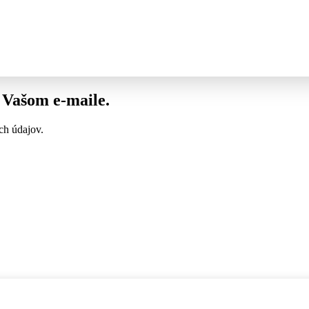
vo Vašom
e-maile
.
ch údajov.