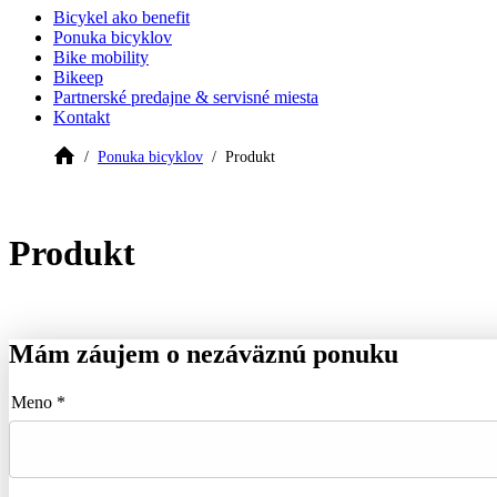
Bicykel ako benefit
Ponuka bicyklov
Bike mobility
Bikeep
Partnerské predajne & servisné miesta
Kontakt
Ponuka bicyklov
Produkt
Produkt
Mám záujem o nezáväznú ponuku
Meno *