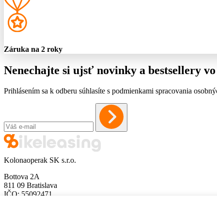
Záruka na 2 roky
Nenechajte si ujsť novinky a bestsellery 
Prihlásením sa k odberu súhlasíte s podmienkami spracovania osobný
Kolonaoperak SK s.r.o.
Bottova 2A
811 09 Bratislava
IČO: 55092471
DIČ: 2121863227
info@bikeleasing.sk