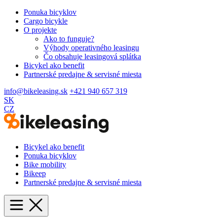
Ponuka bicyklov
Cargo bicykle
O projekte
Ako to funguje?
Výhody operativného leasingu
Čo obsahuje leasingová splátka
Bicykel ako benefit
Partnerské predajne & servisné miesta
info@bikeleasing.sk
+421 940 657 319
SK
CZ
Bicykel ako benefit
Ponuka bicyklov
Bike mobility
Bikeep
Partnerské predajne & servisné miesta