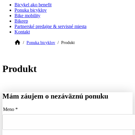
Bicykel ako benefit
Ponuka bicyklov
Bike mobility
Bikeep
Partnerské predajne & servisné miesta
Kontakt
Ponuka bicyklov
Produkt
Produkt
Mám záujem o nezáväznú ponuku
Meno *