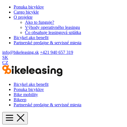
Ponuka bicyklov
Cargo bicykle
O projekte
Ako to funguje?
Výhody operativného leasingu
Čo obsahuje leasingová splátka
Bicykel ako benefit
Partnerské predajne & servisné miesta
info@bikeleasing.sk
+421 940 657 319
SK
CZ
Bicykel ako benefit
Ponuka bicyklov
Bike mobility
Bikeep
Partnerské predajne & servisné miesta