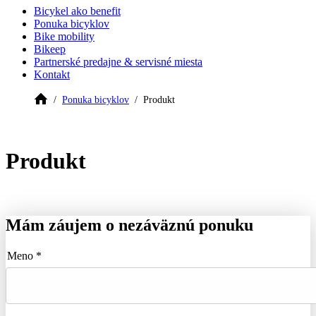
Bicykel ako benefit
Ponuka bicyklov
Bike mobility
Bikeep
Partnerské predajne & servisné miesta
Kontakt
Ponuka bicyklov
Produkt
Produkt
Mám záujem o nezáväznú ponuku
Meno *