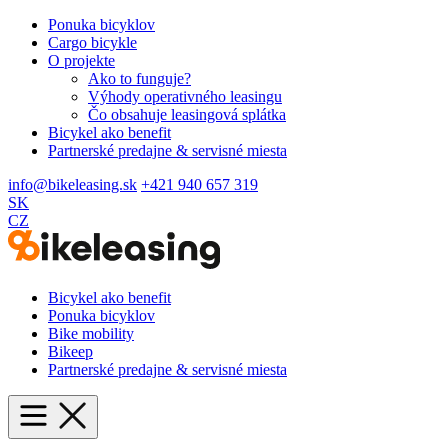
Ponuka bicyklov
Cargo bicykle
O projekte
Ako to funguje?
Výhody operativného leasingu
Čo obsahuje leasingová splátka
Bicykel ako benefit
Partnerské predajne & servisné miesta
info@bikeleasing.sk
+421 940 657 319
SK
CZ
Bicykel ako benefit
Ponuka bicyklov
Bike mobility
Bikeep
Partnerské predajne & servisné miesta