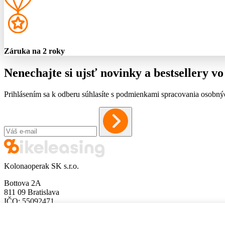
Záruka na 2 roky
Nenechajte si ujsť novinky a bestsellery 
Prihlásením sa k odberu súhlasíte s podmienkami spracovania osobný
Kolonaoperak SK s.r.o.
Bottova 2A
811 09 Bratislava
IČO: 55092471
DIČ: 2121863227
info@bikeleasing.sk