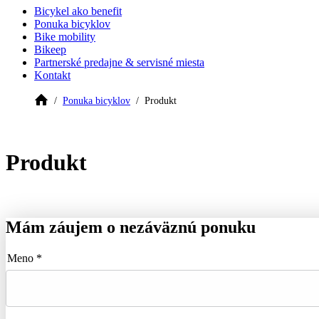
Bicykel ako benefit
Ponuka bicyklov
Bike mobility
Bikeep
Partnerské predajne & servisné miesta
Kontakt
Ponuka bicyklov
Produkt
Produkt
Mám záujem o nezáväznú ponuku
Meno *