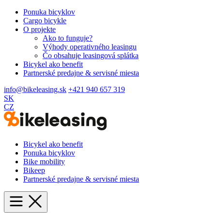
Ponuka bicyklov
Cargo bicykle
O projekte
Ako to funguje?
Výhody operativného leasingu
Čo obsahuje leasingová splátka
Bicykel ako benefit
Partnerské predajne & servisné miesta
info@bikeleasing.sk
+421 940 657 319
SK
CZ
Bicykel ako benefit
Ponuka bicyklov
Bike mobility
Bikeep
Partnerské predajne & servisné miesta