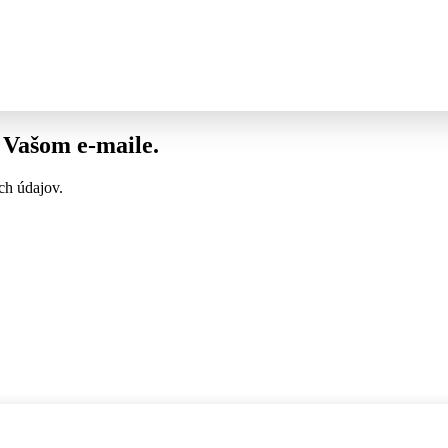
vo Vašom
e-maile
.
ch údajov.