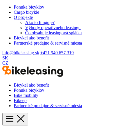
Ponuka bicyklov
Cargo bicykle
O projekte
Ako to funguje?
Výhody operativného leasingu
Čo obsahuje leasingová splátka
Bicykel ako benefit
Partnerské predajne & servisné miesta
info@bikeleasing.sk
+421 940 657 319
SK
CZ
Bicykel ako benefit
Ponuka bicyklov
Bike mobility
Bikeep
Partnerské predajne & servisné miesta