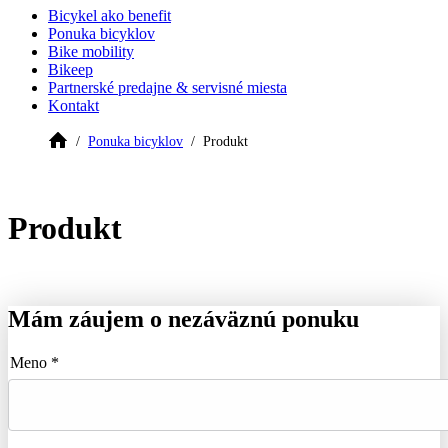
Bicykel ako benefit
Ponuka bicyklov
Bike mobility
Bikeep
Partnerské predajne & servisné miesta
Kontakt
Ponuka bicyklov
Produkt
Produkt
Mám záujem o nezáväznú ponuku
Meno *