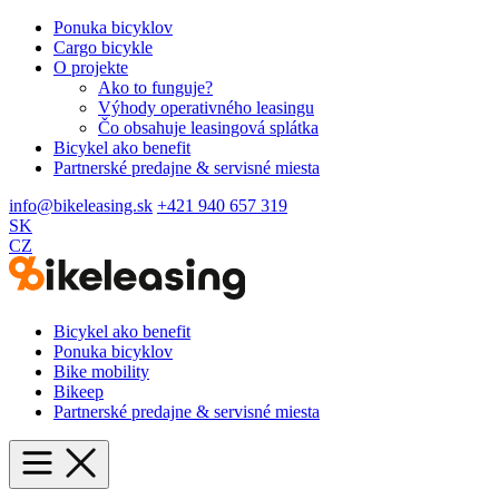
Ponuka bicyklov
Cargo bicykle
O projekte
Ako to funguje?
Výhody operativného leasingu
Čo obsahuje leasingová splátka
Bicykel ako benefit
Partnerské predajne & servisné miesta
info@bikeleasing.sk
+421 940 657 319
SK
CZ
Bicykel ako benefit
Ponuka bicyklov
Bike mobility
Bikeep
Partnerské predajne & servisné miesta