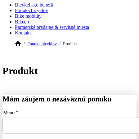
Bicykel ako benefit
Ponuka bicyklov
Bike mobility
Bikeep
Partnerské predajne & servisné miesta
Kontakt
Ponuka bicyklov
Produkt
Produkt
Mám záujem o nezáväznú ponuku
Meno *