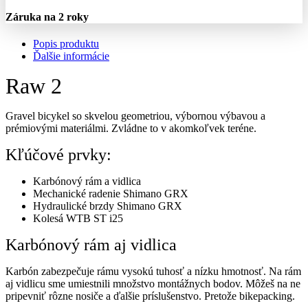
Záruka na 2 roky
Popis produktu
Ďalšie informácie
Raw 2
Gravel bicykel so skvelou geometriou, výbornou výbavou a
prémiovými materiálmi. Zvládne to v akomkoľvek teréne.
Kľúčové prvky:
Karbónový rám a vidlica
Mechanické radenie Shimano GRX
Hydraulické brzdy Shimano GRX
Kolesá WTB ST i25
Karbónový rám aj vidlica
Karbón zabezpečuje rámu vysokú tuhosť a nízku hmotnosť. Na rám
aj vidlicu sme umiestnili množstvo montážnych bodov. Môžeš na ne
pripevniť rôzne nosiče a ďalšie príslušenstvo. Pretože bikepacking.