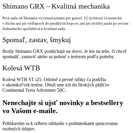
Shimano GRX – Kvalitná mechanika
Prvá sada od Shimana vyvinutá priamo pre gravel. 12 rýchlostí ťa nenechá
v štichu ani pri výšľapoch do prudkých kopcov, ani pri rýchlej jazde po rovine.
Jednoducho spoľahlivá a kvalitná sada.
Spomaľ, zastav, šmykuj
Brzdy Shimano GRX poslúchajú na slovo. Je len na tebe, či chceš
spomaliť, zastaviť alebo sa pohrať s terénom podľa potreby.
Kolesá WTB
Kolesá WTB ST i25. Odolné a pevné ráfiky ťa podržia
v akomkoľvek teréne. Obuli sme ich do širokých plášťov
Continental Terra Adventure 50C.
Nenechajte si ujsť novinky a bestsellery
vo Vašom
e-maile
.
Prihlásením sa k odberu súhlasíte s podmienkami spracovania
osobných údajov.