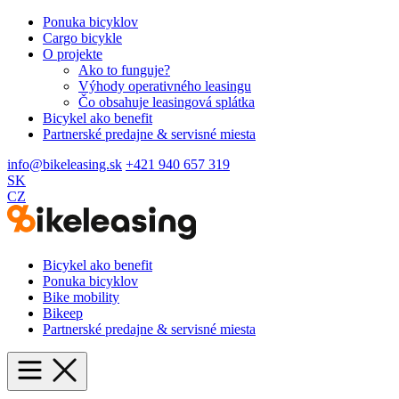
Ponuka bicyklov
Cargo bicykle
O projekte
Ako to funguje?
Výhody operativného leasingu
Čo obsahuje leasingová splátka
Bicykel ako benefit
Partnerské predajne & servisné miesta
info@bikeleasing.sk
+421 940 657 319
SK
CZ
Bicykel ako benefit
Ponuka bicyklov
Bike mobility
Bikeep
Partnerské predajne & servisné miesta