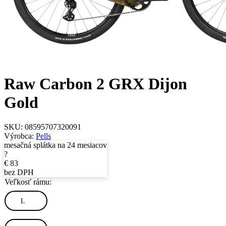
Raw Carbon 2 GRX Dijon
Gold
SKU:
08595707320091
Výrobca:
Pells
mesačná splátka na 24 mesiacov
?
€
83
bez DPH
Veľkosť rámu:
L