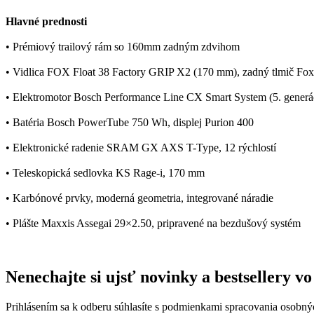
Hlavné prednosti
• Prémiový trailový rám so 160mm zadným zdvihom
• Vidlica FOX Float 38 Factory GRIP X2 (170 mm), zadný tlmič Fox
• Elektromotor Bosch Performance Line CX Smart System (5. gener
• Batéria Bosch PowerTube 750 Wh, displej Purion 400
• Elektronické radenie SRAM GX AXS T-Type, 12 rýchlostí
• Teleskopická sedlovka KS Rage-i, 170 mm
• Karbónové prvky, moderná geometria, integrované náradie
• Plášte Maxxis Assegai 29×2.50, pripravené na bezdušový systém
Nenechajte si ujsť novinky a bestsellery 
Prihlásením sa k odberu súhlasíte s podmienkami spracovania osobný