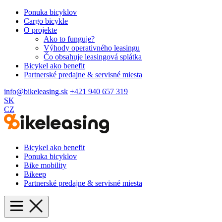
Ponuka bicyklov
Cargo bicykle
O projekte
Ako to funguje?
Výhody operativného leasingu
Čo obsahuje leasingová splátka
Bicykel ako benefit
Partnerské predajne & servisné miesta
info@bikeleasing.sk
+421 940 657 319
SK
CZ
Bicykel ako benefit
Ponuka bicyklov
Bike mobility
Bikeep
Partnerské predajne & servisné miesta