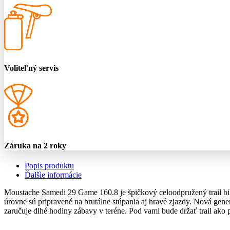
Voliteľný servis
Záruka na 2 roky
Popis produktu
Ďalšie informácie
Moustache Samedi 29 Game 160.8 je špičkový celoodpružený trail bi
úrovne sú pripravené na brutálne stúpania aj hravé zjazdy. Nová ge
zaručuje dlhé hodiny zábavy v teréne. Pod vami bude držať trail ako p