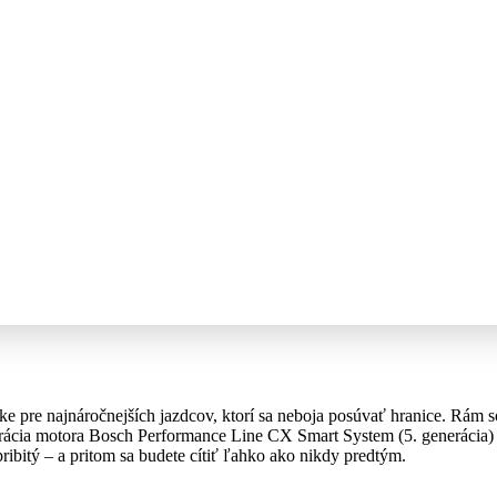
ke pre najnáročnejších jazdcov, ktorí sa neboja posúvať hranice. Rá
nerácia motora Bosch Performance Line CX Smart System (5. generácia
ribitý – a pritom sa budete cítiť ľahko ako nikdy predtým.