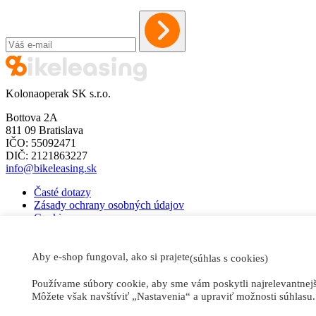
Kolonaoperak SK s.r.o.
Bottova 2A
811 09 Bratislava
IČO: 55092471
DIČ: 2121863227
info@bikeleasing.sk
Časté dotazy
Zásady ochrany osobných údajov
Cookies
© 2026 Všetky práva vyhradené.
bikeleasing.sk
Aby e-shop fungoval, ako si prajete
(súhlas s cookies)
Používame súbory cookie, aby sme vám poskytli najrelevantnejšie
Môžete však navštíviť „Nastavenia“ a upraviť možnosti súhlasu.