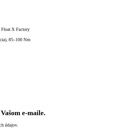
 Float X Factory
ácia), 85–100 Nm
vo Vašom
e-maile
.
ch údajov.