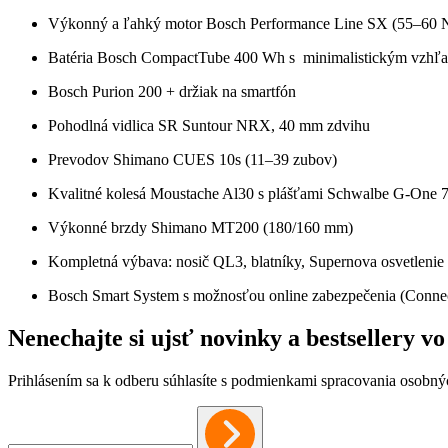
Výkonný a ľahký motor Bosch Performance Line SX (55–60
Batéria Bosch CompactTube 400 Wh s minimalistickým vzhľ
Bosch Purion 200 + držiak na smartfón
Pohodlná vidlica SR Suntour NRX, 40 mm zdvihu
Prevodov Shimano CUES 10s (11–39 zubov)
Kvalitné kolesá Moustache Al30 s plášťami Schwalbe G-One 
Výkonné brzdy Shimano MT200 (180/160 mm)
Kompletná výbava: nosič QL3, blatníky, Supernova osvetlenie
Bosch Smart System s možnosťou online zabezpečenia (Conne
Nenechajte si ujsť novinky a bestsellery 
Prihlásením sa k odberu súhlasíte s podmienkami spracovania osobný