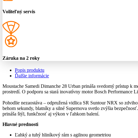
Voliteľný servis
Záruka na 2 roky
Popis produktu
Ďalšie informácie
Moustache Samedi Dimanche 28 Urban prináša svedomý prístup k mest
prostredí. O podporu sa stará inovatívny motor Bosch Performance Lin
Pohodlie nezaostáva – odpružená vidlica SR Suntour NRX so zdvihom 
behom sekundy, blatníky a silné Supernova svetlo zvýšia bezpečnos
prináša štýl, funkčnosť aj výkon v ľahkom balení.
Hlavné prednosti
Ľahký a tuhý hliníkový rám s agilnou geometriou