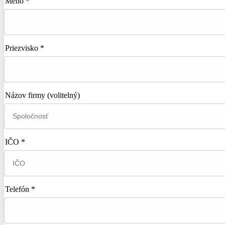
Meno *
Priezvisko *
Názov firmy
(volitelný)
IČO *
Telefón *