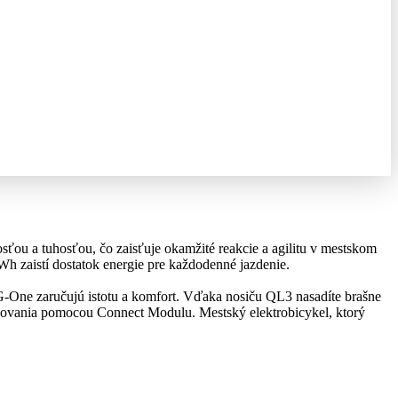
ou a tuhosťou, čo zaisťuje okamžité reakcie a agilitu v mestskom
Wh zaistí dostatok energie pre každodenné jazdenie.
G-One zaručujú istotu a komfort. Vďaka nosiču QL3 nasadíte brašne
edovania pomocou Connect Modulu. Mestský elektrobicykel, ktorý