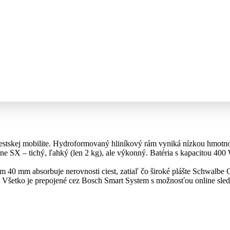
skej mobilite. Hydroformovaný hliníkový rám vyniká nízkou hmotnosť
e SX – tichý, ľahký (len 2 kg), ale výkonný. Batéria s kapacitou 400 
40 mm absorbuje nerovnosti ciest, zatiaľ čo široké plášte Schwalbe 
ť. Všetko je prepojené cez Bosch Smart System s možnosťou online sl