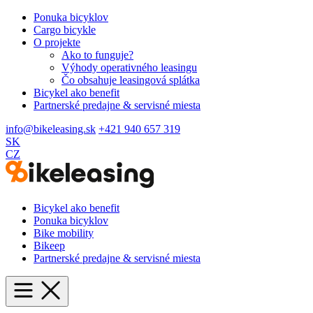
Ponuka bicyklov
Cargo bicykle
O projekte
Ako to funguje?
Výhody operativného leasingu
Čo obsahuje leasingová splátka
Bicykel ako benefit
Partnerské predajne & servisné miesta
info@bikeleasing.sk
+421 940 657 319
SK
CZ
Bicykel ako benefit
Ponuka bicyklov
Bike mobility
Bikeep
Partnerské predajne & servisné miesta