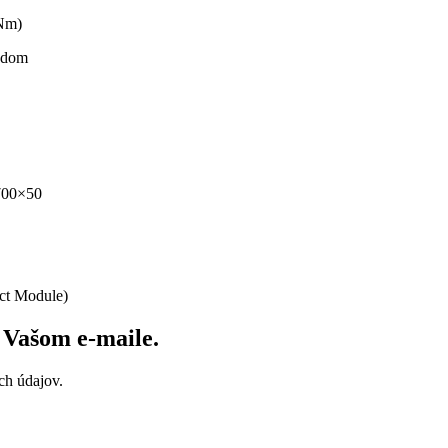
 Nm)
adom
700×50
ct Module)
vo Vašom
e-maile
.
ch údajov.