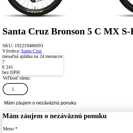
Santa Cruz Bronson 5 C MX S-K
SKU:
192219486093
Výrobca:
Santa Cruz
mesačná splátka na 24 mesiacov
?
€
241
bez DPH
Veľkosť rámu:
L
Mám záujem o nezáväznú ponuku
Mám záujem o nezáväznú ponuku
Meno *