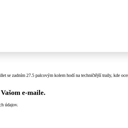
et se zadním 27.5 palcovým kolem hodí na techničtější traily, kde oce
vo Vašom
e-maile
.
ch údajov.