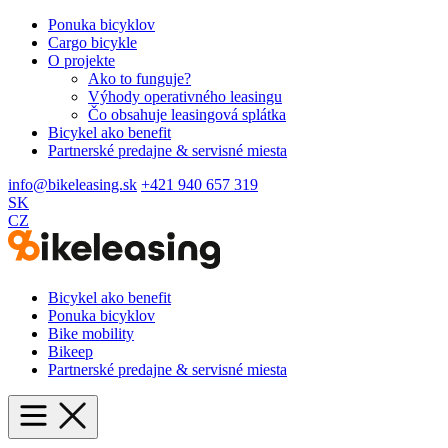
Ponuka bicyklov
Cargo bicykle
O projekte
Ako to funguje?
Výhody operativného leasingu
Čo obsahuje leasingová splátka
Bicykel ako benefit
Partnerské predajne & servisné miesta
info@bikeleasing.sk
+421 940 657 319
SK
CZ
Bicykel ako benefit
Ponuka bicyklov
Bike mobility
Bikeep
Partnerské predajne & servisné miesta