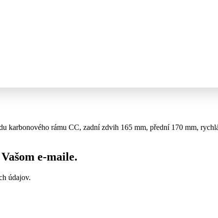
ídu karbonového rámu CC, zadní zdvih 165 mm, přední 170 mm, rychlá
vo Vašom
e-maile
.
ch údajov.