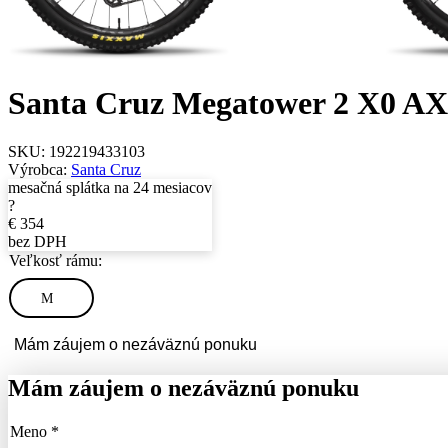
Santa Cruz Megatower 2 X0 AXS
SKU:
192219433103
Výrobca:
Santa Cruz
mesačná splátka na 24 mesiacov
?
€
354
bez DPH
Veľkosť rámu:
M
Mám záujem o nezáväznú ponuku
Mám záujem o nezáväznú ponuku
Meno *