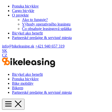
Ponuka bicyklov
Cargo bicykle
O projekte
Ako to funguje?
Výhody operativného leasingu
Čo obsahuje leasingová splátka
Bicykel ako benefit
Partnerské predajne & servisné miesta
info@bikeleasing.sk
+421 940 657 319
SK
CZ
Bicykel ako benefit
Ponuka bicyklov
Bike mobility
Bikeep
Partnerské predajne & servisné miesta