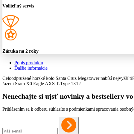
Voliteľný servis
Záruka na 2 roky
Popis produktu
Ďalšie informácie
Celoodpružené horské kolo Santa Cruz Megatower nabízí nejvyšší tř
řazení Sram X0 Eagle AXS T-Type 1×12.
Nenechajte si ujsť novinky a bestsellery 
Prihlásením sa k odberu súhlasíte s podmienkami spracovania osobný