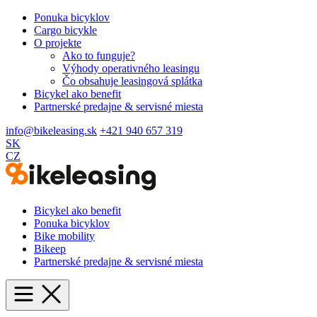
Ponuka bicyklov
Cargo bicykle
O projekte
Ako to funguje?
Výhody operativného leasingu
Čo obsahuje leasingová splátka
Bicykel ako benefit
Partnerské predajne & servisné miesta
info@bikeleasing.sk
+421 940 657 319
SK
CZ
Bicykel ako benefit
Ponuka bicyklov
Bike mobility
Bikeep
Partnerské predajne & servisné miesta