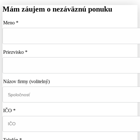
Mám záujem o nezáväznú ponuku
Meno *
Priezvisko *
Názov firmy
(volitelný)
IČO *
Telefón *