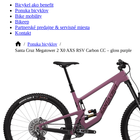
Bicykel ako benefit
Ponuka bicyklov
Bike mobility
Bikeep
Partnerské predajne & servisné miesta
Kontakt
Ponuka bicyklov
Santa Cruz Megatower 2 X0 AXS RSV Carbon CC – gloss purple