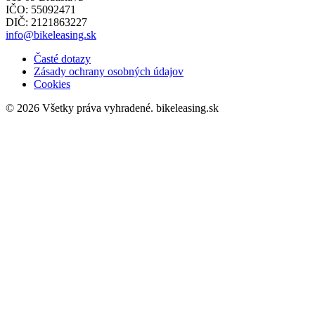
IČO: 55092471
DIČ: 2121863227
info@bikeleasing.sk
Časté dotazy
Zásady ochrany osobných údajov
Cookies
© 2026 Všetky práva vyhradené.
bikeleasing.sk