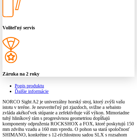
Voliteľný servis
Záruka na 2 roky
Popis produktu
Ďalšie informácie
NORCO Sight A2 je univerzálny horský stroj, ktorý zvýši vašu
istotu v teréne. Je neuveriteľný pri zjazdoch, svižne a sebaisto
zvláda akékoľvek stúpanie a zefektívňuje váš výkon. Mimoriadne
tuhý hliníkový rám s progresívnou geometriou dopĺňajú
komponenty odpruženia ROCKSHOX a FOX, ktoré poskytujú 150
mm zdvihu vzadu a 160 mm vpredu. O pohon sa stará spoločnosť
SHIMANO, konkrétne s 12-rýchlostnou sadou SLX s rozsahom