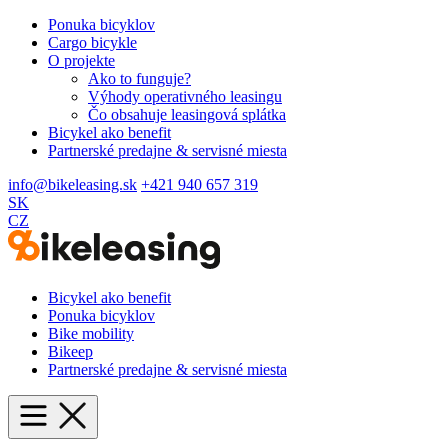
Ponuka bicyklov
Cargo bicykle
O projekte
Ako to funguje?
Výhody operativného leasingu
Čo obsahuje leasingová splátka
Bicykel ako benefit
Partnerské predajne & servisné miesta
info@bikeleasing.sk
+421 940 657 319
SK
CZ
Bicykel ako benefit
Ponuka bicyklov
Bike mobility
Bikeep
Partnerské predajne & servisné miesta