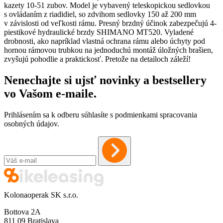
kazety 10-51 zubov. Model je vybavený teleskopickou sedlovkou
s ovládaním z riadidiel, so zdvihom sedlovky 150 až 200 mm
v závislosti od veľkosti rámu. Presný brzdný účinok zabezpečujú 4-
piestikové hydraulické brzdy SHIMANO MT520. Vyladené
drobnosti, ako napríklad vlastná ochrana rámu alebo úchyty pod
hornou rámovou trubkou na jednoduchú montáž úložných brašien,
zvyšujú pohodlie a praktickosť. Pretože na detailoch záleží!
Nenechajte si ujsť novinky a bestsellery
vo Vašom
e-maile
.
Prihlásením sa k odberu súhlasíte s podmienkami spracovania
osobných údajov.
Kolonaoperak SK s.r.o.
Bottova 2A
811 09 Bratislava