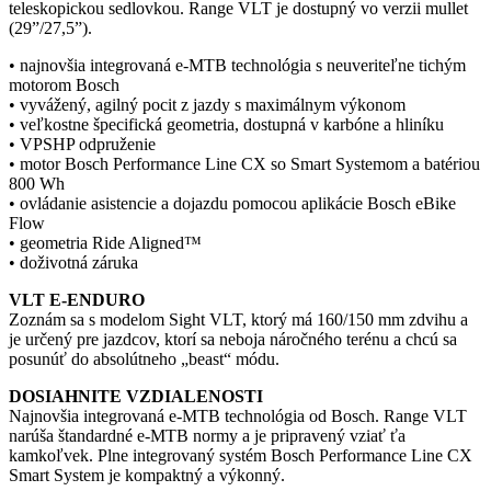
teleskopickou sedlovkou. Range VLT je dostupný vo verzii mullet
(29”/27,5”).
• najnovšia integrovaná e-MTB technológia s neuveriteľne tichým
motorom Bosch
• vyvážený, agilný pocit z jazdy s maximálnym výkonom
• veľkostne špecifická geometria, dostupná v karbóne a hliníku
• VPSHP odpruženie
• motor Bosch Performance Line CX so Smart Systemom a batériou
800 Wh
• ovládanie asistencie a dojazdu pomocou aplikácie Bosch eBike
Flow
• geometria Ride Aligned™
• doživotná záruka
VLT E-ENDURO
Zoznám sa s modelom Sight VLT, ktorý má 160/150 mm zdvihu a
je určený pre jazdcov, ktorí sa neboja náročného terénu a chcú sa
posunúť do absolútneho „beast“ módu.
DOSIAHNITE VZDIALENOSTI
Najnovšia integrovaná e-MTB technológia od Bosch. Range VLT
narúša štandardné e-MTB normy a je pripravený vziať ťa
kamkoľvek. Plne integrovaný systém Bosch Performance Line CX
Smart System je kompaktný a výkonný.