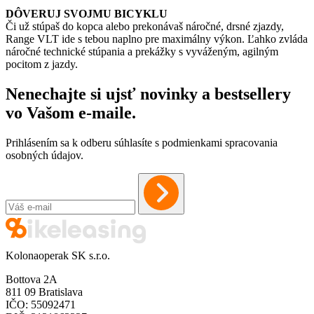
DÔVERUJ SVOJMU BICYKLU
Či už stúpaš do kopca alebo prekonávaš náročné, drsné zjazdy,
Range VLT ide s tebou naplno pre maximálny výkon. Ľahko zvláda
náročné technické stúpania a prekážky s vyváženým, agilným
pocitom z jazdy.
Nenechajte si ujsť novinky a bestsellery
vo Vašom
e-maile
.
Prihlásením sa k odberu súhlasíte s podmienkami spracovania
osobných údajov.
Kolonaoperak SK s.r.o.
Bottova 2A
811 09 Bratislava
IČO: 55092471