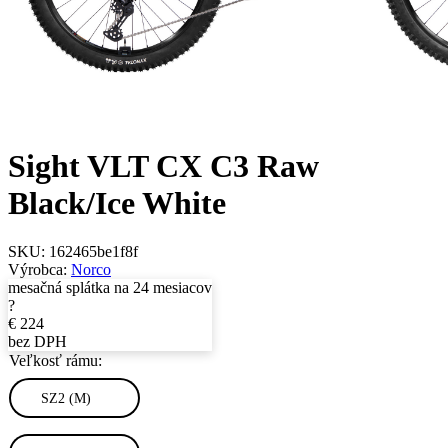
Sight VLT CX C3 Raw
Black/Ice White
SKU:
162465be1f8f
Výrobca:
Norco
mesačná splátka na 24 mesiacov
?
€
224
bez DPH
Veľkosť rámu:
SZ2 (M)