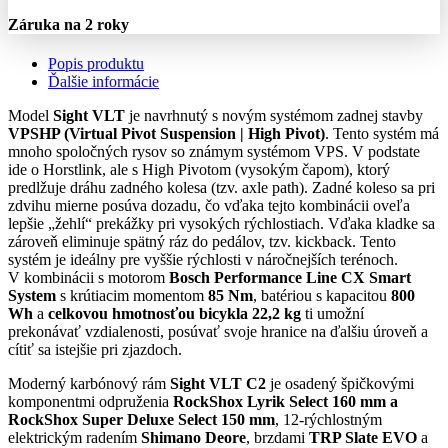
Záruka na 2 roky
Popis produktu
Ďalšie informácie
Model
Sight VLT
je navrhnutý s novým systémom zadnej stavby
VPSHP (Virtual Pivot Suspension | High Pivot)
. Tento systém má
mnoho spoločných rysov so známym systémom VPS. V podstate
ide o Horstlink, ale s High Pivotom (vysokým čapom), ktorý
predlžuje dráhu zadného kolesa (tzv. axle path). Zadné koleso sa pri
zdvihu mierne posúva dozadu, čo vďaka tejto kombinácii oveľa
lepšie „žehlí“ prekážky pri vysokých rýchlostiach. Vďaka kladke sa
zároveň eliminuje spätný ráz do pedálov, tzv. kickback. Tento
systém je ideálny pre vyššie rýchlosti v náročnejších terénoch.
V kombinácii s motorom
Bosch Performance Line CX Smart
System
s krútiacim momentom
85 Nm
, batériou s kapacitou
800
Wh
a
celkovou hmotnosťou bicykla 22,2 kg
ti umožní
prekonávať vzdialenosti, posúvať svoje hranice na ďalšiu úroveň a
cítiť sa istejšie pri zjazdoch.
Moderný karbónový rám
Sight VLT C2
je osadený špičkovými
komponentmi odpruženia
RockShox Lyrik Select 160 mm a
RockShox Super Deluxe Select 150 mm
, 12-rýchlostným
elektrickým radením
Shimano Deore
, brzdami
TRP Slate EVO
a