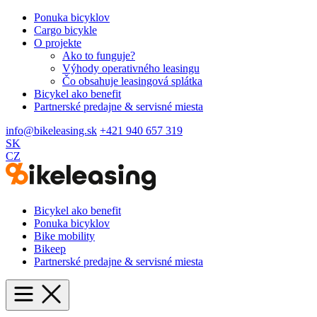
Ponuka bicyklov
Cargo bicykle
O projekte
Ako to funguje?
Výhody operativného leasingu
Čo obsahuje leasingová splátka
Bicykel ako benefit
Partnerské predajne & servisné miesta
info@bikeleasing.sk
+421 940 657 319
SK
CZ
Bicykel ako benefit
Ponuka bicyklov
Bike mobility
Bikeep
Partnerské predajne & servisné miesta