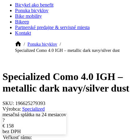
Bicykel ako benefit
Ponuka bicyklov
Bike mobility
Bikeep
Partnerské predajne & servisné miesta
Kontakt
Ponuka bicyklov
Specialized Como 4.0 IGH – metallic dark navy/silver dust
Specialized Como 4.0 IGH –
metallic dark navy/silver dust
SKU:
196625279393
Výrobca:
Specialized
mesačná splátka na 24 mesiacov
?
€
158
bez DPH
Veľkosť rámu: