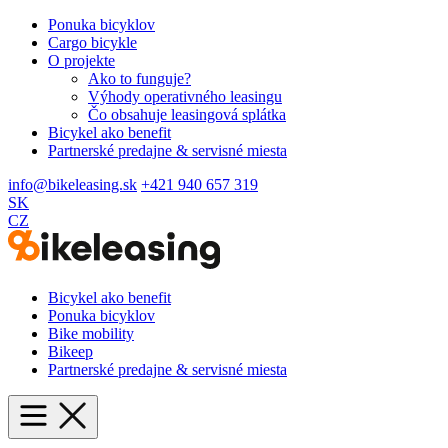
Ponuka bicyklov
Cargo bicykle
O projekte
Ako to funguje?
Výhody operativného leasingu
Čo obsahuje leasingová splátka
Bicykel ako benefit
Partnerské predajne & servisné miesta
info@bikeleasing.sk
+421 940 657 319
SK
CZ
Bicykel ako benefit
Ponuka bicyklov
Bike mobility
Bikeep
Partnerské predajne & servisné miesta