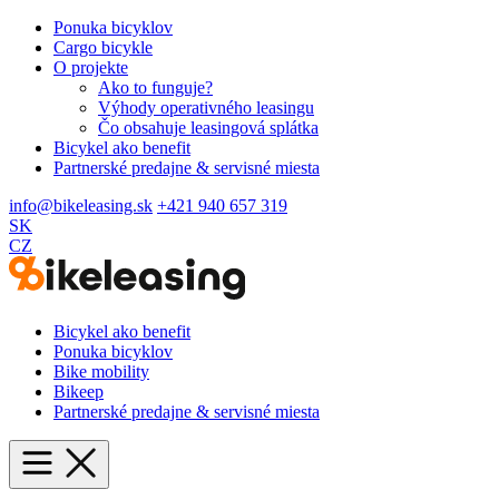
Ponuka bicyklov
Cargo bicykle
O projekte
Ako to funguje?
Výhody operativného leasingu
Čo obsahuje leasingová splátka
Bicykel ako benefit
Partnerské predajne & servisné miesta
info@bikeleasing.sk
+421 940 657 319
SK
CZ
Bicykel ako benefit
Ponuka bicyklov
Bike mobility
Bikeep
Partnerské predajne & servisné miesta