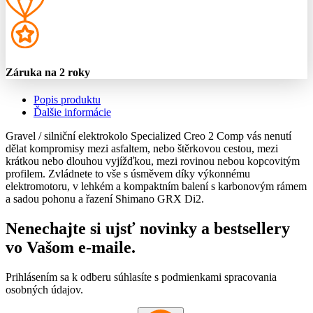
Záruka na 2 roky
Popis produktu
Ďalšie informácie
Gravel / silniční elektrokolo Specialized Creo 2 Comp vás nenutí
dělat kompromisy mezi asfaltem, nebo štěrkovou cestou, mezi
krátkou nebo dlouhou vyjížďkou, mezi rovinou nebou kopcovitým
profilem. Zvládnete to vše s úsměvem díky výkonnému
elektromotoru, v lehkém a kompaktním balení s karbonovým rámem
a sadou pohonu a řazení Shimano GRX Di2.
Nenechajte si ujsť novinky a bestsellery
vo Vašom
e-maile
.
Prihlásením sa k odberu súhlasíte s podmienkami spracovania
osobných údajov.