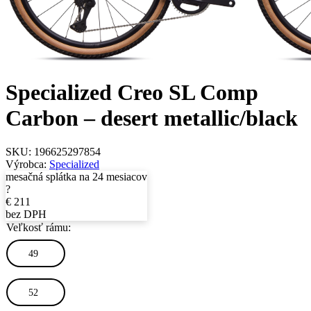
Specialized Creo SL Comp
Carbon – desert metallic/black
SKU:
196625297854
Výrobca:
Specialized
mesačná splátka na 24 mesiacov
?
€
211
bez DPH
Veľkosť rámu:
49
52