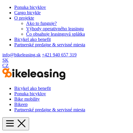
Ponuka bicyklov
Cargo bicykle
O projekte
Ako to funguje?
Výhody operativného leasingu
Čo obsahuje leasingová splátka
Bicykel ako benefit
Partnerské predajne & servisné miesta
info@bikeleasing.sk
+421 940 657 319
SK
CZ
Bicykel ako benefit
Ponuka bicyklov
Bike mobility
Bikeep
Partnerské predajne & servisné miesta