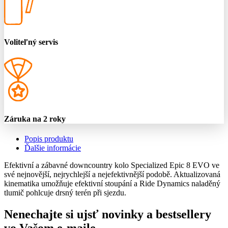
Voliteľný servis
Záruka na 2 roky
Popis produktu
Ďalšie informácie
Efektivní a zábavné downcountry kolo Specialized Epic 8 EVO ve
své nejnovější, nejrychlejší a nejefektivnější podobě. Aktualizovaná
kinematika umožňuje efektivní stoupání a Ride Dynamics naladěný
tlumič pohlcuje drsný terén při sjezdu.
Nenechajte si ujsť novinky a bestsellery
vo Vašom
e-maile
.