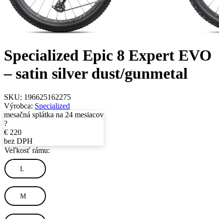
Specialized Epic 8 Expert EVO
– satin silver dust/gunmetal
SKU:
196625162275
Výrobca:
Specialized
mesačná splátka na 24 mesiacov
?
€
220
bez DPH
Veľkosť rámu:
L
M