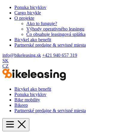
Ponuka bicyklov
Cargo bicykle
O projekte
Ako to funguje?
Výhody operativného leasingu
Čo obsahuje leasingová splátka
Bicykel ako benefit
Partnerské predajne & servisné miesta
info@bikeleasing.sk
+421 940 657 319
SK
CZ
Bicykel ako benefit
Ponuka bicyklov
Bike mobility
Bikeep
Partnerské predajne & servisné miesta