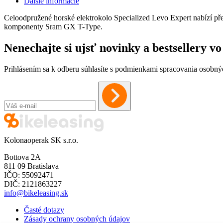
Ďalšie informácie
Celoodpružené horské elektrokolo Specialized Levo Expert nabízí p
komponenty Sram GX T-Type.
Nenechajte si ujsť novinky a bestsellery 
Prihlásením sa k odberu súhlasíte s podmienkami spracovania osobný
Kolonaoperak SK s.r.o.
Bottova 2A
811 09 Bratislava
IČO: 55092471
DIČ: 2121863227
info@bikeleasing.sk
Časté dotazy
Zásady ochrany osobných údajov