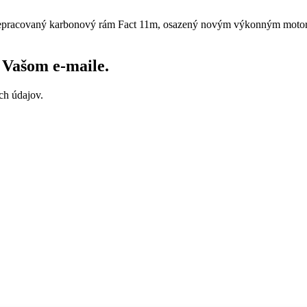
řepracovaný karbonový rám Fact 11m, osazený novým výkonným motorem
vo Vašom
e-maile
.
ch údajov.