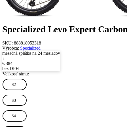
Specialized Levo Expert Carbon 
SKU:
888818953318
Výrobca:
Specialized
mesačná splátka na 24 mesiacov
?
€
384
bez DPH
Veľkosť rámu:
S2
S3
S4