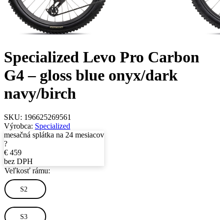
Specialized Levo Pro Carbon
G4 – gloss blue onyx/dark
navy/birch
SKU:
196625269561
Výrobca:
Specialized
mesačná splátka na 24 mesiacov
?
€
459
bez DPH
Veľkosť rámu:
S2
S3