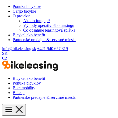
Ponuka bicyklov
Cargo bicykle
O projekte
Ako to funguje?
Výhody operativného leasingu
Čo obsahuje leasingová splátka
Bicykel ako benefit
Partnerské predajne & servisné miesta
info@bikeleasing.sk
+421 940 657 319
SK
CZ
Bicykel ako benefit
Ponuka bicyklov
Bike mobility
Bikeep
Partnerské predajne & servisné miesta