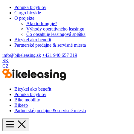
Ponuka bicyklov
Cargo bicykle
O projekte
Ako to funguje?
Výhody operativného leasingu
Čo obsahuje leasingová splátka
Bicykel ako benefit
Partnerské predajne & servisné miesta
info@bikeleasing.sk
+421 940 657 319
SK
CZ
Bicykel ako benefit
Ponuka bicyklov
Bike mobility
Bikeep
Partnerské predajne & servisné miesta