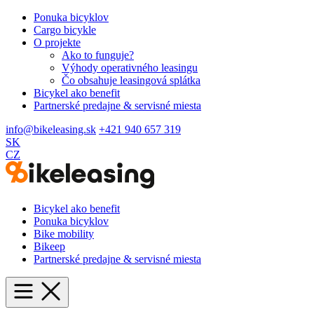
Ponuka bicyklov
Cargo bicykle
O projekte
Ako to funguje?
Výhody operativného leasingu
Čo obsahuje leasingová splátka
Bicykel ako benefit
Partnerské predajne & servisné miesta
info@bikeleasing.sk
+421 940 657 319
SK
CZ
Bicykel ako benefit
Ponuka bicyklov
Bike mobility
Bikeep
Partnerské predajne & servisné miesta