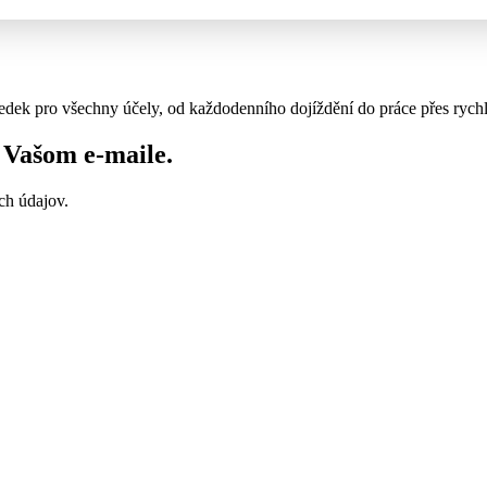
edek pro všechny účely, od každodenního dojíždění do práce přes rychlé 
vo Vašom
e-maile
.
ch údajov.