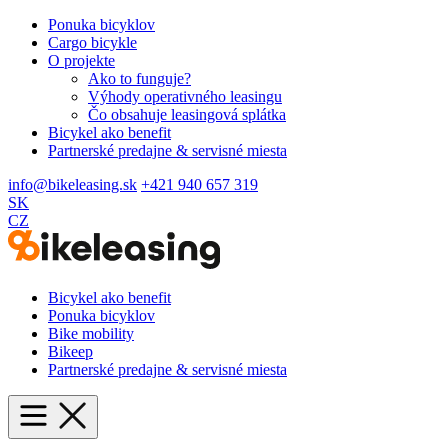
Ponuka bicyklov
Cargo bicykle
O projekte
Ako to funguje?
Výhody operativného leasingu
Čo obsahuje leasingová splátka
Bicykel ako benefit
Partnerské predajne & servisné miesta
info@bikeleasing.sk
+421 940 657 319
SK
CZ
Bicykel ako benefit
Ponuka bicyklov
Bike mobility
Bikeep
Partnerské predajne & servisné miesta