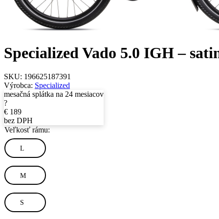
Specialized Vado 5.0 IGH – sati
SKU:
196625187391
Výrobca:
Specialized
mesačná splátka na 24 mesiacov
?
€
189
bez DPH
Veľkosť rámu:
L
M
S