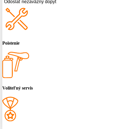
Odoslať nezáväzný dopyt
Poistenie
Voliteľný servis