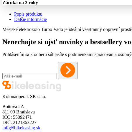
Záruka na 2 roky
Popis produktu
Ďalšie informácie
Městské elektrokolo Turbo Vado je ideální všestranný dopravní prostř
Nenechajte si ujsť novinky a bestsellery 
Prihlásením sa k odberu súhlasíte s podmienkami spracovania osobný
Kolonaoperak SK s.r.o.
Bottova 2A
811 09 Bratislava
IČO: 55092471
DIČ: 2121863227
info@bikeleasing.sk