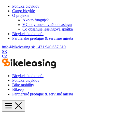
Ponuka bicyklov
Cargo bicykle
O projekte
Ako to funguje?
Výhody operativného leasingu
Čo obsahuje leasingová splátka
Bicykel ako benefit
Partnerské predajne & servisné miesta
info@bikeleasing.sk
+421 940 657 319
SK
CZ
Bicykel ako benefit
Ponuka bicyklov
Bike mobility
Bikeep
Partnerské predajne & servisné miesta