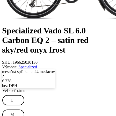
Specialized Vado SL 6.0
Carbon EQ 2 – satin red
sky/red onyx frost
SKU:
196625030130
Výrobca:
Specialized
mesačná splátka na 24 mesiacov
?
€
238
bez DPH
Veľkosť rámu:
L
M