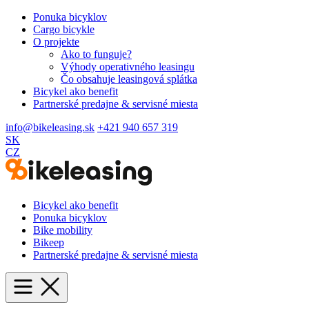
Ponuka bicyklov
Cargo bicykle
O projekte
Ako to funguje?
Výhody operativného leasingu
Čo obsahuje leasingová splátka
Bicykel ako benefit
Partnerské predajne & servisné miesta
info@bikeleasing.sk
+421 940 657 319
SK
CZ
Bicykel ako benefit
Ponuka bicyklov
Bike mobility
Bikeep
Partnerské predajne & servisné miesta