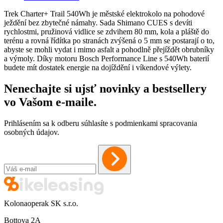
Trek Charter+ Trail 540Wh je městské elektrokolo na pohodové
ježdění bez zbytečné námahy. Sada Shimano CUES s devíti
rychlostmi, pružinová vidlice se zdvihem 80 mm, kola a pláště do
terénu a rovná řídítka po stranách zvýšená o 5 mm se postarají o to,
abyste se mohli vydat i mimo asfalt a pohodlně přejíždět obrubníky
a výmoly. Díky motoru Bosch Performance Line s 540Wh baterií
budete mít dostatek energie na dojíždění i víkendové výlety.
Nenechajte si ujsť novinky a bestsellery
vo Vašom
e-maile
.
Prihlásením sa k odberu súhlasíte s podmienkami spracovania
osobných údajov.
Kolonaoperak SK s.r.o.
Bottova 2A