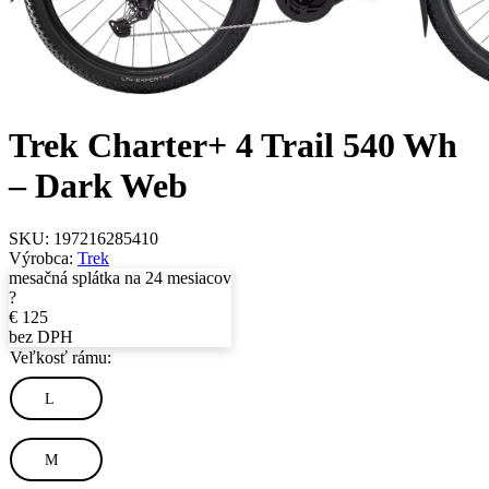
Trek Charter+ 4 Trail 540 Wh
– Dark Web
SKU:
197216285410
Výrobca:
Trek
mesačná splátka na 24 mesiacov
?
€
125
bez DPH
Veľkosť rámu:
L
M