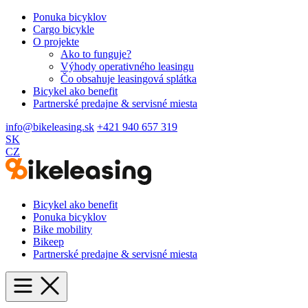
Ponuka bicyklov
Cargo bicykle
O projekte
Ako to funguje?
Výhody operativného leasingu
Čo obsahuje leasingová splátka
Bicykel ako benefit
Partnerské predajne & servisné miesta
info@bikeleasing.sk
+421 940 657 319
SK
CZ
Bicykel ako benefit
Ponuka bicyklov
Bike mobility
Bikeep
Partnerské predajne & servisné miesta