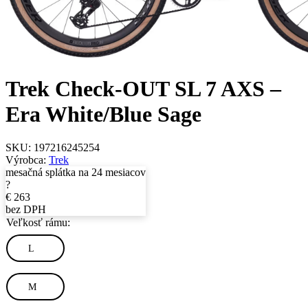
Trek Check-OUT SL 7 AXS –
Era White/Blue Sage
SKU:
197216245254
Výrobca:
Trek
mesačná splátka na 24 mesiacov
?
€
263
bez DPH
Veľkosť rámu:
L
M