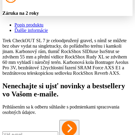
Záruka na 2 roky
Popis produktu
Ďalšie informácie
Trek CheckOUT SL 7 je celoodpružený gravel, s nímž se můžete
bez obav vydat na singletracky, do pořádného terénu i kamkoli
jinam. Karbonový rám, tlumič RockShox SIDluxe IsoStrut se
zdvihem 55 mm a přední vidlice RockShox Rudy XL se zdvihem
60 mm vyhladí i náročný terén. Karbonová kola Bontrager Aeolus
Pro 3V, bezdrátové 12rychlostní řazení SRAM Force AXS E1 a
bezdrátovou teleskopickou sedlovku RockShox Reverb AXS.
Nenechajte si ujsť novinky a bestsellery
vo Vašom
e-maile
.
Prihlásením sa k odberu súhlasíte s podmienkami spracovania
osobných údajov.