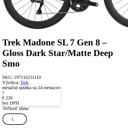
Trek Madone SL 7 Gen 8 –
Gloss Dark Star/Matte Deep
Smo
SKU:
197216231110
Výrobca:
Trek
mesačná splátka na 24 mesiacov
?
€
226
bez DPH
Veľkosť rámu:
L