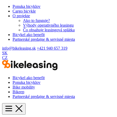
Ponuka bicyklov
Cargo bicykle
O projekte
Ako to funguje?
Výhody operativného leasingu
Čo obsahuje leasingová splátka
Bicykel ako benefit
Partnerské predajne & servisné miesta
info@bikeleasing.sk
+421 940 657 319
SK
CZ
Bicykel ako benefit
Ponuka bicyklov
Bike mobility
Bikeep
Partnerské predajne & servisné miesta