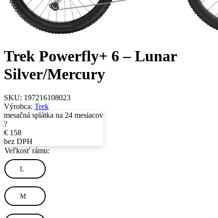
Trek Powerfly+ 6 – Lunar
Silver/Mercury
SKU:
197216108023
Výrobca:
Trek
mesačná splátka na 24 mesiacov
?
€
158
bez DPH
Veľkosť rámu:
L
M