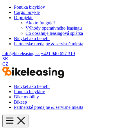
Ponuka bicyklov
Cargo bicykle
O projekte
Ako to funguje?
Výhody operativného leasingu
Čo obsahuje leasingová splátka
Bicykel ako benefit
Partnerské predajne & servisné miesta
info@bikeleasing.sk
+421 940 657 319
SK
CZ
Bicykel ako benefit
Ponuka bicyklov
Bike mobility
Bikeep
Partnerské predajne & servisné miesta